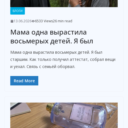
d
БЛОГИ
e
13.06.2026
6533 Views
26 min read
Мама одна вырастила
o
восьмерых детей. Я был
Мама одна вырастила восьмерых детей. Я был
старшим. Как только получил аттестат, собрал вещи
и уехал. Связь с семьёй оборвал.
Read More