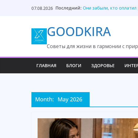
Skip
Последний:
Твой приблудыш не получ
07.08.2026
to
Они забыли, кто оплатил
Один торт изменил судьб
content
GOODKIRA
Она ждала измену, но вс
После унижения невестка
Cоветы для жизни в гармонии с прир
ГЛАВНАЯ
БЛОГИ
ЗДОРОВЬЕ
ИНТЕ
Month:
May 2026