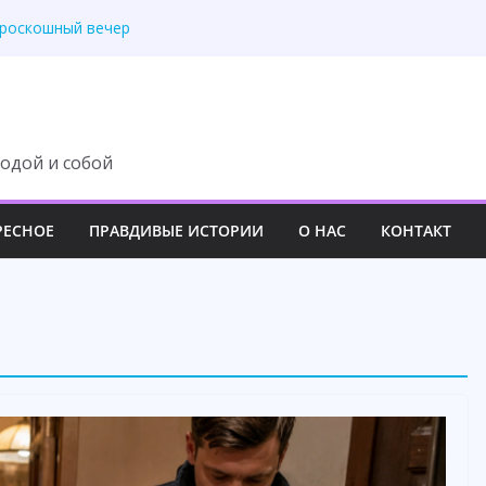
ит с наследства ни
 роскошный вечер
у семьи навсегда
третила правду
 изменила свою жизнь
одой и собой
РЕСНОЕ
ПРАВДИВЫЕ ИСТОРИИ
О НАС
КОНТАКТ