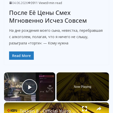
04.06.2026
3911 Views
9 min read
После Её Цены Смех
Мгновенно Исчез Совсем
На дне рождения моего сына, невестка, перебравшая
с алкоголем, полагая, что я ничего не слышу,
разыграла «торги»: — Кому нужна
Read More
×
Now Playing
Play Video
×
Tekken 8 - Official Yujiro Hanma Announcement Trailer