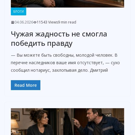
d
БЛОГИ
e
04.06.2026
11543 Views
9 min read
Чужая жадность не смогла
o
победить правду
— Вы можете быть свободны, молодой человек. В
перечне наследников ваше имя отсутствует, — сухо
сообщил нотариус, захлопывая дело. Дмитрий
Read More