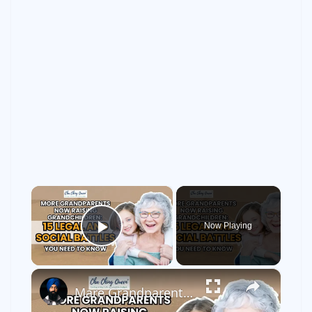
×
Now Playing
Play Video
×
Mare Grandparents are Raising Grandchildren Today