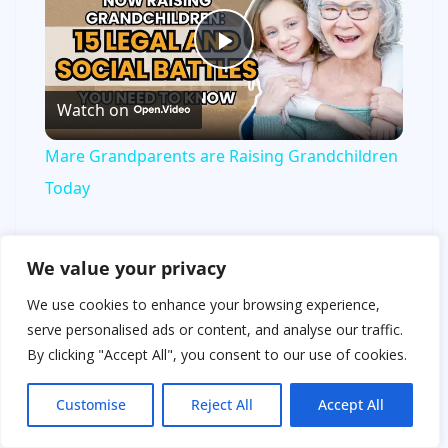
P
Watch on
l
Mare Grandparents are Raising Grandchildren
a
Today
y
— Ты… — прошептала я.
We value your privacy
Он закрыл глаза, и в этот момент я поняла, что он
V
We use cookies to enhance your browsing experience,
тоже не верил до конца, что видит меня.
serve personalised ads or content, and analyse our traffic.
By clicking "Accept All", you consent to our use of cookies.
i
Грейс всхлипнула за моей спиной.
Customise
Reject All
Accept All
— Папа…
d