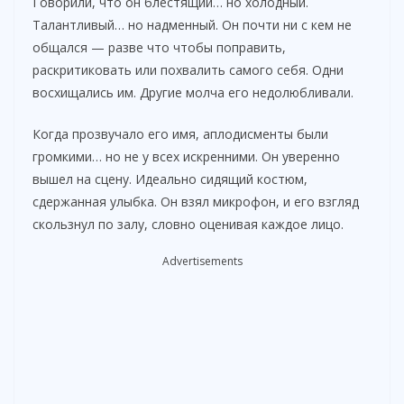
Говорили, что он блестящий… но холодный.
V
Талантливый… но надменный. Он почти ни с кем не
общался — разве что чтобы поправить,
i
раскритиковать или похвалить самого себя. Одни
восхищались им. Другие молча его недолюбливали.
d
Когда прозвучало его имя, аплодисменты были
громкими… но не у всех искренними. Он уверенно
e
вышел на сцену. Идеально сидящий костюм,
сдержанная улыбка. Он взял микрофон, и его взгляд
скользнул по залу, словно оценивая каждое лицо.
o
Advertisements