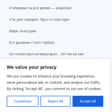
И впервые за всё время — искренне.
«Ты уже говорил. Просто повтори».
Марк сжал руки.
Его дыхание стало глубже.
Он посмотрел на микрофон… потом на зал.
И в этот момент в аудитории снова воцарилась
We value your privacy
абсолютная тишина.
We use cookies to enhance your browsing experience,
serve personalised ads or content, and analyse our traffic.
Никто больше не смеялся.
By clicking "Accept All", you consent to our use of cookies.
Никто не шептался.
Customise
Reject All
Accept All
Все ждали.