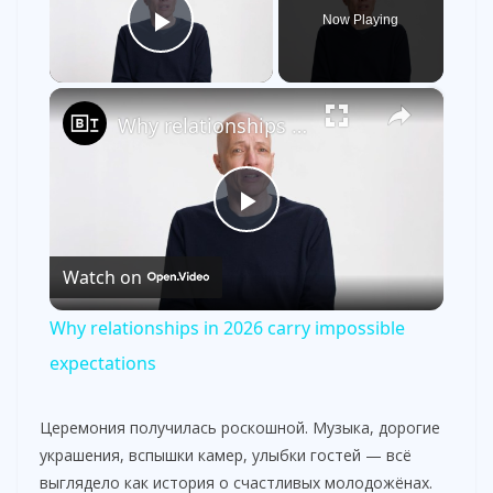
Now Playing
Play Video
×
Why relationships in 2026 carry impossible expectations
P
Watch on
l
Why relationships in 2026 carry impossible
a
expectations
y
Церемония получилась роскошной. Музыка, дорогие
украшения, вспышки камер, улыбки гостей — всё
выглядело как история о счастливых молодожёнах.