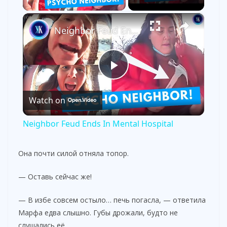
×
Neighbor Feud Ends In Mental Hospital
P
Watch on
l
Neighbor Feud Ends In Mental Hospital
a
Она почти силой отняла топор.
y
— Оставь сейчас же!
V
— В избе совсем остыло… печь погасла, — ответила
Марфа едва слышно. Губы дрожали, будто не
слушались её.