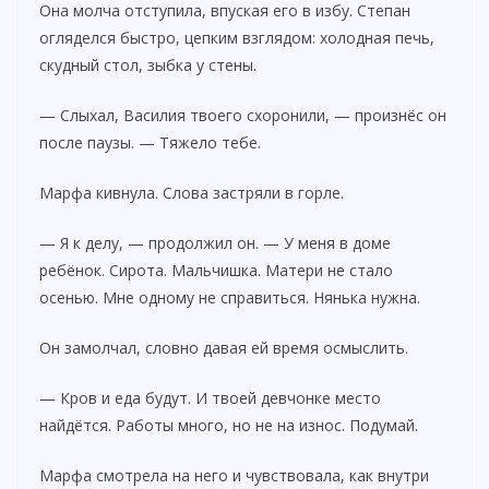
Она молча отступила, впуская его в избу. Степан
огляделся быстро, цепким взглядом: холодная печь,
скудный стол, зыбка у стены.
— Слыхал, Василия твоего схоронили, — произнёс он
после паузы. — Тяжело тебе.
Марфа кивнула. Слова застряли в горле.
— Я к делу, — продолжил он. — У меня в доме
ребёнок. Сирота. Мальчишка. Матери не стало
осенью. Мне одному не справиться. Нянька нужна.
Он замолчал, словно давая ей время осмыслить.
— Кров и еда будут. И твоей девчонке место
найдётся. Работы много, но не на износ. Подумай.
Марфа смотрела на него и чувствовала, как внутри