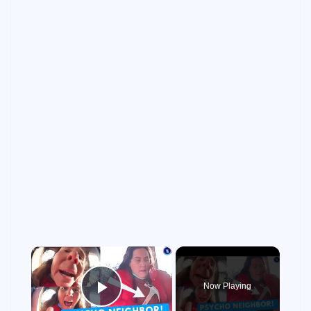
×
Now Playing
Play Video