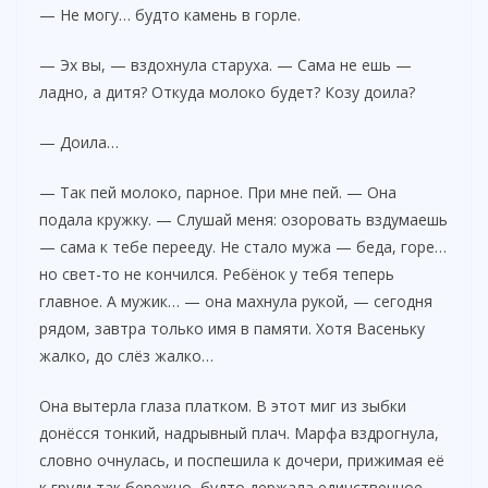
— Не могу… будто камень в горле.
— Эх вы, — вздохнула старуха. — Сама не ешь —
ладно, а дитя? Откуда молоко будет? Козу доила?
— Доила…
— Так пей молоко, парное. При мне пей. — Она
подала кружку. — Слушай меня: озоровать вздумаешь
— сама к тебе перееду. Не стало мужа — беда, горе…
но свет-то не кончился. Ребёнок у тебя теперь
главное. А мужик… — она махнула рукой, — сегодня
рядом, завтра только имя в памяти. Хотя Васеньку
жалко, до слёз жалко…
Она вытерла глаза платком. В этот миг из зыбки
донёсся тонкий, надрывный плач. Марфа вздрогнула,
словно очнулась, и поспешила к дочери, прижимая её
к груди так бережно, будто держала единственное