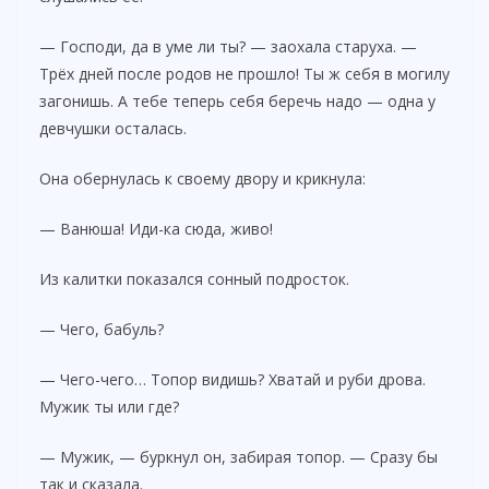
i
— Господи, да в уме ли ты? — заохала старуха. —
d
Трёх дней после родов не прошло! Ты ж себя в могилу
загонишь. А тебе теперь себя беречь надо — одна у
девчушки осталась.
e
Она обернулась к своему двору и крикнула:
o
— Ванюша! Иди-ка сюда, живо!
Из калитки показался сонный подросток.
— Чего, бабуль?
— Чего-чего… Топор видишь? Хватай и руби дрова.
Мужик ты или где?
— Мужик, — буркнул он, забирая топор. — Сразу бы
так и сказала.