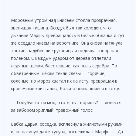
Морозным утром над Енисеем стояла прозрачная,
звенящая тишина. Воздух был так холоден, что
дыхание Марфы превращалось в белые облачка и тут
же оседало инеем на воротнике. Она снова натянула
тонкие, задубевшие рукавицы и подняла топор над
поленом. С каждым ударом от дерева отлетали
ледяные щепки, блестевшие, как пыль серебра. По
обветренным щекам текли слёзы — горячие,
солёные, но мороз хватал их на лету, превращая в
крошечные кристаллы, больно впивавшиеся в кожу.
— Голубушка ты моя, что ж ты творишь? — донёсся
за забором хриплый, тревожный голос.
Бабка Дарья, соседка, всплеснула жилистыми руками
и, не накинув даже тулупа, поспешила к Марфе. — Да