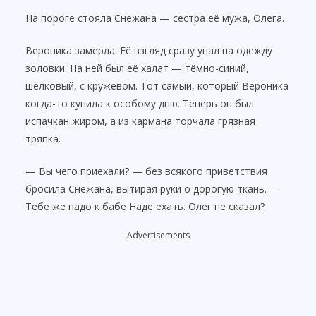
y
На пороге стояла Снежана — сестра её мужа, Олега.
V
Вероника замерла. Её взгляд сразу упал на одежду
золовки. На ней был её халат — тёмно-синий,
шёлковый, с кружевом. Тот самый, который Вероника
i
когда-то купила к особому дню. Теперь он был
испачкан жиром, а из кармана торчала грязная
d
тряпка.
— Вы чего приехали? — без всякого приветствия
e
бросила Снежана, вытирая руки о дорогую ткань. —
Тебе же надо к бабе Наде ехать. Олег не сказал?
o
Advertisements