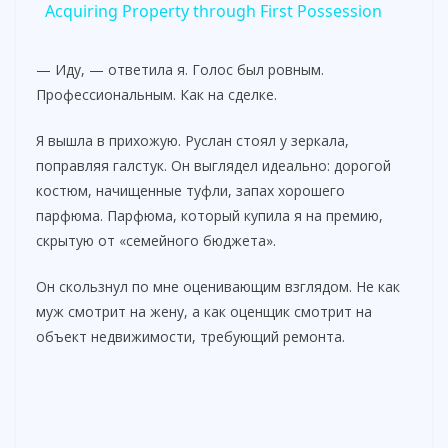
Acquiring Property through First Possession
a
— Иду, — ответила я. Голос был ровным.
Профессиональным. Как на сделке.
y
Я вышла в прихожую. Руслан стоял у зеркала,
V
поправляя галстук. Он выглядел идеально: дорогой
костюм, начищенные туфли, запах хорошего
парфюма. Парфюма, который купила я на премию,
i
скрытую от «семейного бюджета».
d
Он скользнул по мне оценивающим взглядом. Не как
муж смотрит на жену, а как оценщик смотрит на
объект недвижимости, требующий ремонта.
e
o