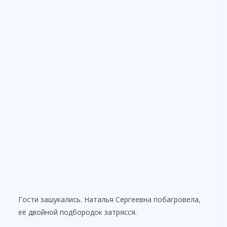
Гости зашукались. Наталья Сергеевна побагровела,
её двойной подбородок затрясся.