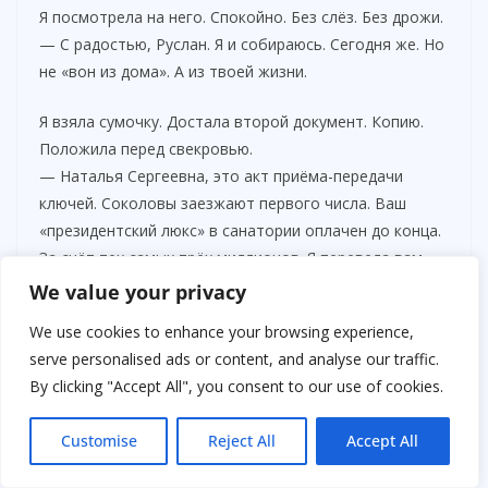
Я посмотрела на него. Спокойно. Без слёз. Без дрожи.
— С радостью, Руслан. Я и собираюсь. Сегодня же. Но
не «вон из дома». А из твоей жизни.
Я взяла сумочку. Достала второй документ. Копию.
Положила перед свекровью.
— Наталья Сергеевна, это акт приёма-передачи
ключей. Соколовы заезжают первого числа. Ваш
«президентский люкс» в санатории оплачен до конца.
За счёт тех самых трёх миллионов. Я перевела вам
аванс на карту. Проверите позже. Чтобы вы не
We value your privacy
думали, что я «приживалка» без совести.
We use cookies to enhance your browsing experience,
serve personalised ads or content, and analyse our traffic.
Она отшатнулась, как от ядовитой змеи.
By clicking "Accept All", you consent to our use of cookies.
— Подачки мне не нужны!
— Это не подачка. Это компенсация за пять лет,
Customise
Reject All
Accept All
когда вы называли меня «той, что сидит на шее у
сына». А сидела я на шее у бабушкиной квартиры.