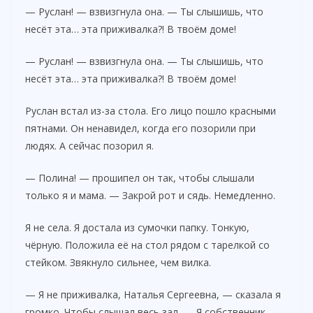
— Руслан! — взвизгнула она. — Ты слышишь, что
несёт эта… эта приживалка?! В твоём доме!
— Руслан! — взвизгнула она. — Ты слышишь, что
несёт эта… эта приживалка?! В твоём доме!
Руслан встал из-за стола. Его лицо пошло красными
пятнами. Он ненавидел, когда его позорили при
людях. А сейчас позорил я.
— Полина! — прошипел он так, чтобы слышали
только я и мама. — Закрой рот и сядь. Немедленно.
Я не села. Я достала из сумочки папку. Тонкую,
чёрную. Положила её на стол рядом с тарелкой со
стейком. Звякнуло сильнее, чем вилка.
— Я не приживалка, Наталья Сергеевна, — сказала я
громко. Чтобы слышал весь зал. — Я собственник.