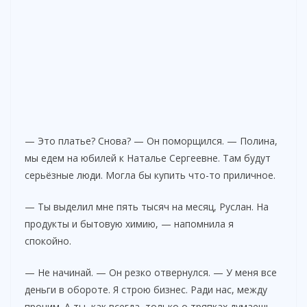
— Это платье? Снова? — Он поморщился. — Полина,
мы едем на юбилей к Наталье Сергеевне. Там будут
серьёзные люди. Могла бы купить что-то приличное.
— Ты выделил мне пять тысяч на месяц, Руслан. На
продукты и бытовую химию, — напомнила я
спокойно.
— Не начинай. — Он резко отвернулся. — У меня все
деньги в обороте. Я строю бизнес. Ради нас, между
прочим. А ты, как всегда, только о тряпках думаешь.