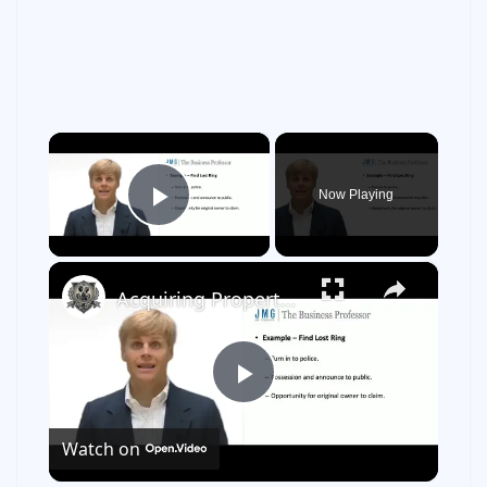
×
Now Playing
Play Video
×
Acquiring Property through First Possession
P
Watch on
l