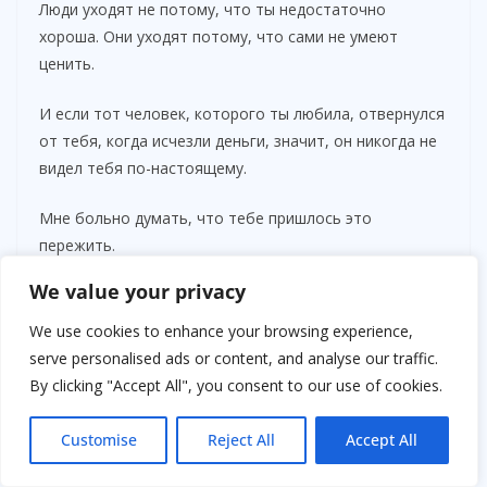
Люди уходят не потому, что ты недостаточно
хороша. Они уходят потому, что сами не умеют
ценить.
И если тот человек, которого ты любила, отвернулся
от тебя, когда исчезли деньги, значит, он никогда не
видел тебя по-настоящему.
Мне больно думать, что тебе пришлось это
пережить.
We value your privacy
Но, моя девочка, иногда жизнь ломает старое лишь
затем, чтобы освободить место для нового».
We use cookies to enhance your browsing experience,
serve personalised ads or content, and analyse our traffic.
Я судорожно вдохнула.
By clicking "Accept All", you consent to our use of cookies.
Слёзы снова подступили к глазам.
Customise
Reject All
Accept All
Будто бабушка сидела рядом.