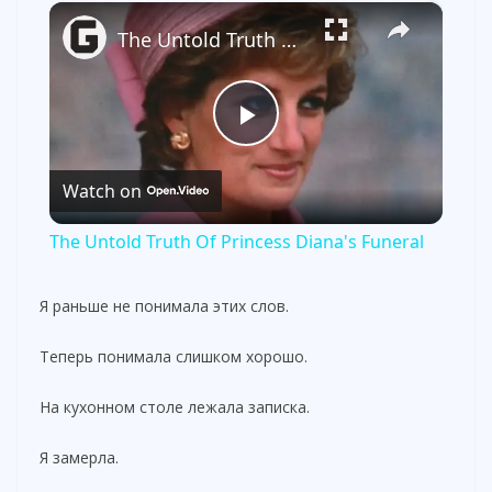
×
The Untold Truth Of Princess Diana's Funeral
P
Watch on
l
The Untold Truth Of Princess Diana's Funeral
a
Я раньше не понимала этих слов.
y
Теперь понимала слишком хорошо.
V
На кухонном столе лежала записка.
Я замерла.
i