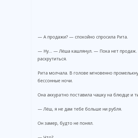
— А продажи? — спокойно спросила Рита.
— Ну… — Лёша кашлянул. — Пока нет продаж. 
раскрутиться.
Рита молчала. В голове мгновенно промелькн
бессонные ночи.
Она аккуратно поставила чашку на блюдце и т
— Лёш, я не дам тебе больше ни рубля.
Он замер, будто не понял.
— Что?