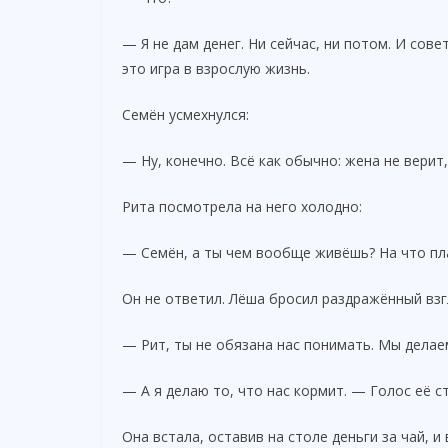
— Я не дам денег. Ни сейчас, ни потом. И сове
это игра в взрослую жизнь.
Семён усмехнулся:
— Ну, конечно. Всё как обычно: жена не верит
Рита посмотрела на него холодно:
— Семён, а ты чем вообще живёшь? На что пл
Он не ответил. Лёша бросил раздражённый взгл
— Рит, ты не обязана нас понимать. Мы делае
— А я делаю то, что нас кормит. — Голос её 
Она встала, оставив на столе деньги за чай, и