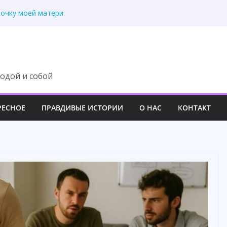
 всех взрослых вокруг
почку моей матери.
с доила! – заявила
ульманина и уехала
собственной жадности
одой и собой
РЕСНОЕ
ПРАВДИВЫЕ ИСТОРИИ
О НАС
КОНТАКТ