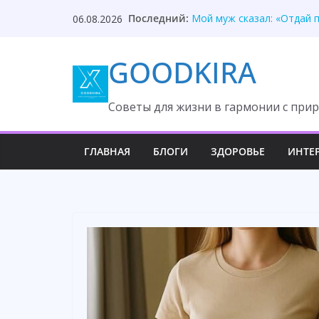
Skip
Мальчик оказался мудрее
Последний:
06.08.2026
to
Мой муж сказал: «Отдай 
Ваша родня постоянно на
content
GOODKIRA
Дочь вышла замуж за мус
Муж проиграл всё из-за 
Cоветы для жизни в гармонии с прир
ГЛАВНАЯ
БЛОГИ
ЗДОРОВЬЕ
ИНТЕ