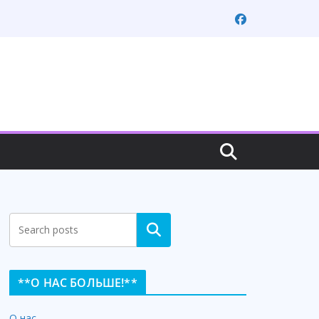
Search
**О НАС БОЛЬШЕ!**
О нас