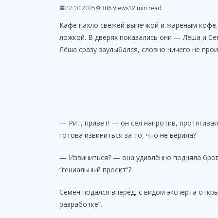
22.10.2025
306 Views
12 min read
Кафе пахло свежей выпечкой и жареным кофе.
ложкой. В дверях показались они — Лёша и Се
Лёша сразу заулыбался, словно ничего не про
— Рит, привет! — он сел напротив, протягивая 
готова извиниться за то, что не верила?
— Извиниться? — она удивлённо подняла бров
“гениальный проект”?
Семён подался вперёд, с видом эксперта откры
разработке”.