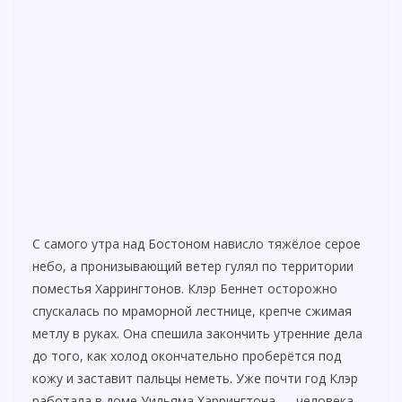
С самого утра над Бостоном нависло тяжёлое серое
небо, а пронизывающий ветер гулял по территории
поместья Харрингтонов. Клэр Беннет осторожно
спускалась по мраморной лестнице, крепче сжимая
метлу в руках. Она спешила закончить утренние дела
до того, как холод окончательно проберётся под
кожу и заставит пальцы неметь. Уже почти год Клэр
работала в доме Уильяма Харрингтона — человека