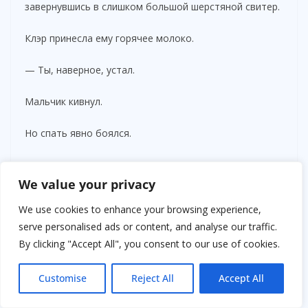
завернувшись в слишком большой шерстяной свитер.
Клэр принесла ему горячее молоко.
— Ты, наверное, устал.
Мальчик кивнул.
Но спать явно боялся.
Он всё время прислушивался.
We value your privacy
К каждому шагу в коридоре.
We use cookies to enhance your browsing experience,
serve personalised ads or content, and analyse our traffic.
К каждому скрипу.
By clicking "Accept All", you consent to our use of cookies.
Словно ожидал, что кто-то ворвётся.
Customise
Reject All
Accept All
— Никто тебя не обидит, — тихо сказала Клэр.