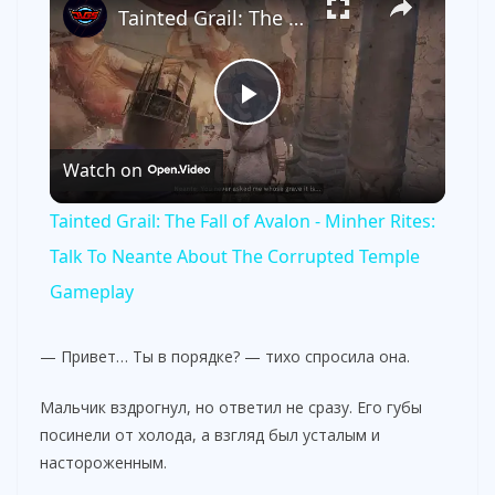
Tainted Grail: The Fall of Avalon - Minher Rites: Talk To Neante About The Corrupted Temple Gameplay
P
Watch on
l
Tainted Grail: The Fall of Avalon - Minher Rites:
a
Talk To Neante About The Corrupted Temple
Gameplay
y
— Привет… Ты в порядке? — тихо спросила она.
V
Мальчик вздрогнул, но ответил не сразу. Его губы
посинели от холода, а взгляд был усталым и
i
настороженным.