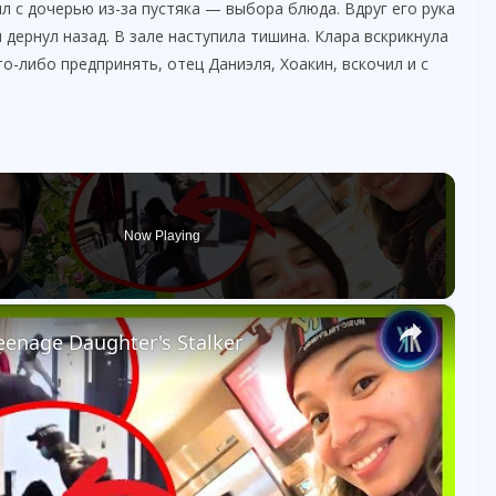
л с дочерью из-за пустяка — выбора блюда. Вдруг его рука
 дернул назад. В зале наступила тишина. Клара вскрикнула
то-либо предпринять, отец Даниэля, Хоакин, вскочил и с
Now Playing
×
eenage Daughter's Stalker