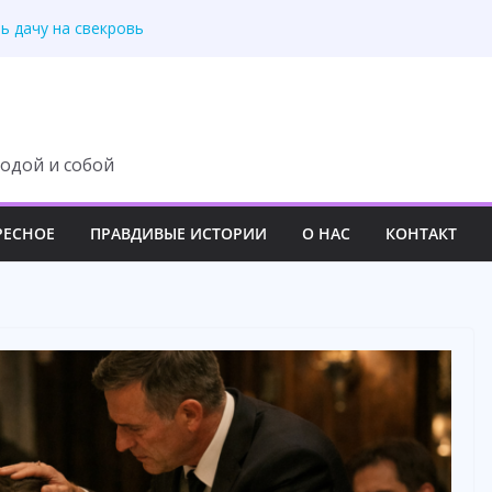
 подслушала
ь дачу на свекровь
й дом как хозяйку.
 теперь нужна его
 раз не можешь
одой и собой
РЕСНОЕ
ПРАВДИВЫЕ ИСТОРИИ
О НАС
КОНТАКТ