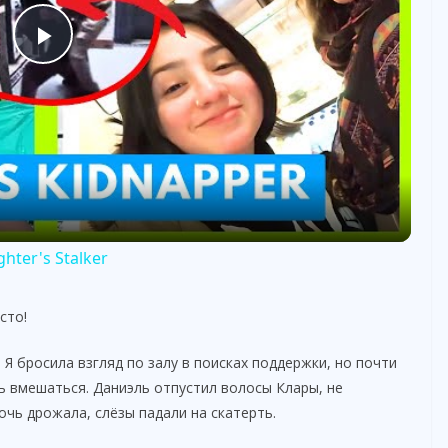
P
l
a
y
hter's Stalker
V
сто!
i
 Я бросила взгляд по залу в поисках поддержки, но почти
сь вмешаться. Даниэль отпустил волосы Клары, не
очь дрожала, слёзы падали на скатерть.
d