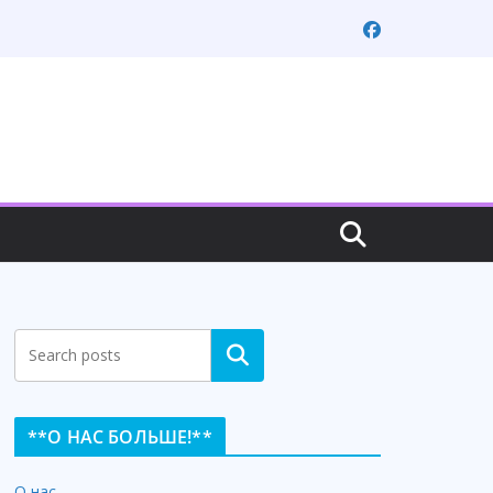
Search
**О НАС БОЛЬШЕ!**
О нас