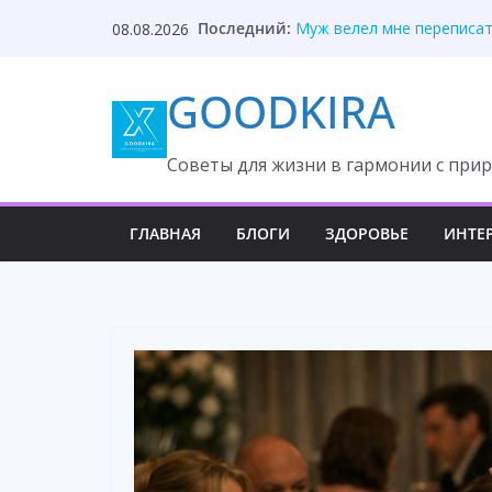
Skip
Собираясь на дачу, Вика
Последний:
08.08.2026
to
Муж велел мне переписат
Муж привёл свекровь в мо
content
GOODKIRA
Муж сказал, что квартира
Уходи и не возвращайся,
Cоветы для жизни в гармонии с прир
ГЛАВНАЯ
БЛОГИ
ЗДОРОВЬЕ
ИНТЕ