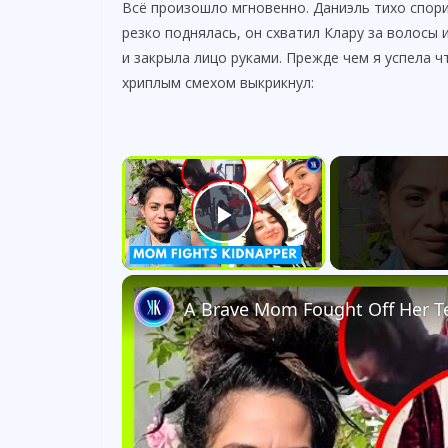
Всё произошло мгновенно. Даниэль тихо спори
резко поднялась, он схватил Клару за волосы и
и закрыла лицо руками. Прежде чем я успела ч
хриплым смехом выкрикнул:
×
Play Video
A Brave Mom Fought Off Her T