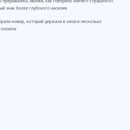
о прерывались звонки, как говорила «ничего страшного».
й знак более глубокого насилия.
абрала номер, который держала в запасе несколько
 сказала: