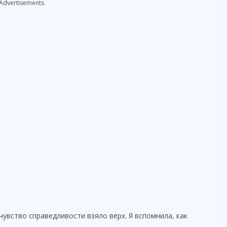
Advertisements
e
o
чувство справедливости взяло верх. Я вспомнила, как