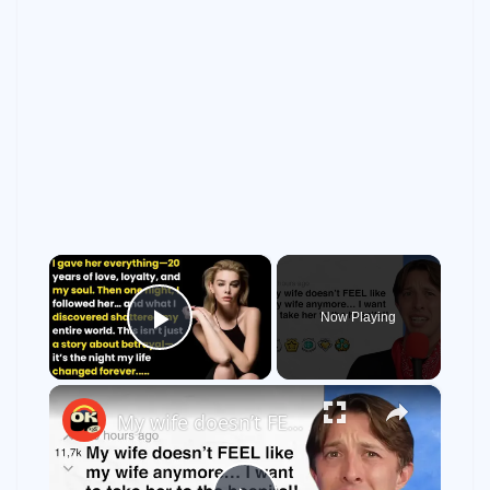
×
Now Playing
Play Video
×
My wife doesn’t FEEL like my wife anymore… I want to take her to the hospital! - r/BORUpdates | Reddit Stories