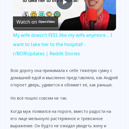
P
Watch on
l
My wife doesn’t FEEL like my wife anymore… I
a
want to take her to the hospital! -
r/BORUpdates | Reddit Stories
y
Всю дорогу она прижимала к себе тяжёлую сумку с
V
домашней едой и мысленно представляла, как Андрей
откроет дверь, удивится и обнимет её, как раньше.
i
Но всё пошло совсем не так.
Когда муж появился на пороге, вместо радости на
d
его лице мелькнуло растерянное и тревожное
выражение. Он будто не ожидал увидеть жену и