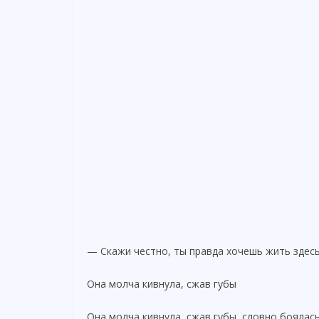
— Скажи честно, ты правда хочешь жить здесь
Она молча кивнула, сжав губы
Она молча кивнула, сжав губы, словно боялас