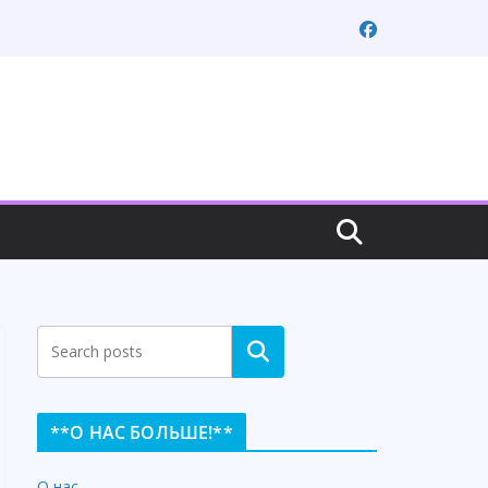
Search
**О НАС БОЛЬШЕ!**
О нас