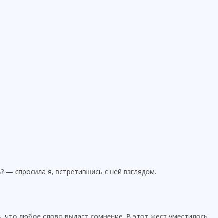
? — спросила я, встретившись с ней взглядом.
ь, что любое слово выдаст сомнение. В этот жест уместилось