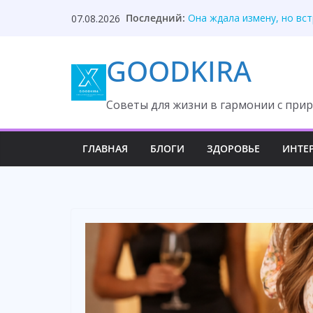
Skip
Последний:
Она ждала измену, но вс
07.08.2026
to
После унижения невестка
Твой приблудыш не получ
content
GOODKIRA
Они забыли, кто оплатил
Один торт изменил судьб
Cоветы для жизни в гармонии с прир
ГЛАВНАЯ
БЛОГИ
ЗДОРОВЬЕ
ИНТЕ