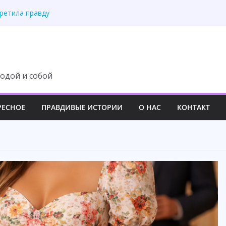
третила правду
 изменила свою жизнь
ит с наследства ни
 роскошный вечер
у семьи навсегда
одой и собой
РЕСНОЕ
ПРАВДИВЫЕ ИСТОРИИ
О НАС
КОНТАКТ