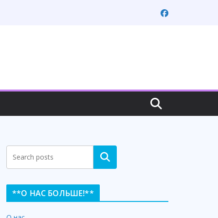
Search
**О НАС БОЛЬШЕ!**
О нас