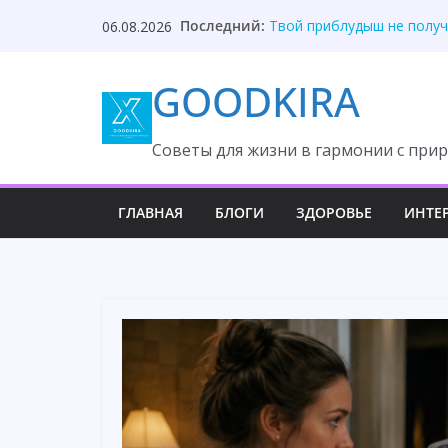
Skip
Последний:
Твой приблудыш не получ
06.08.2026
to
Они забыли, кто оплатил
Один торт изменил судьб
content
GOODKIRA
Она ждала измену, но вс
После унижения невестка
Cоветы для жизни в гармонии с прир
ГЛАВНАЯ
БЛОГИ
ЗДОРОВЬЕ
ИНТЕ