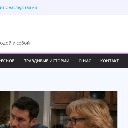
ит с наследства ни
 роскошный вечер
у семьи навсегда
третила правду
 изменила свою жизнь
одой и собой
РЕСНОЕ
ПРАВДИВЫЕ ИСТОРИИ
О НАС
КОНТАКТ