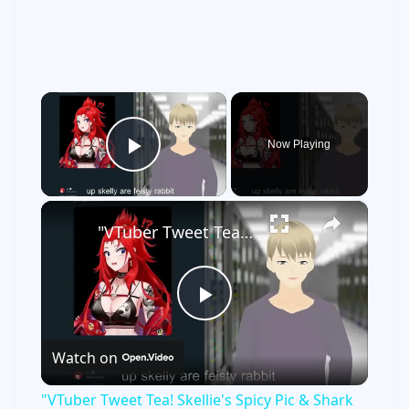
×
Now Playing
Play Video
×
"VTuber Tweet Tea! Skellie's Spicy Pic & Shark Pals 🐰🦈😂"
P
Watch on
l
"VTuber Tweet Tea! Skellie's Spicy Pic & Shark