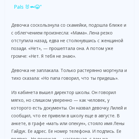
a
Pals 🐰🦈😂"
y
Девочка соскользнула со скамейки, подошла ближе и
с облегчением произнесла: «Мама». Лена резко
отступила назад, едва не столкнувшись с женщиной
V
позади. «Нет», — прошептала она. А потом уже
громче: «Нет. Я тебя не знаю».
i
Девочка не заплакала. Только растерянно моргнула и
тихо сказала: «Но папа говорил, что ты придешь».
d
Из кабинета вышел директор школы. Он говорил
e
мягко, но слишком уверенно — как человек, у
которого есть документы. Он назвал девочку Лилей и
сообщил, что ее привели в школу еще в августе. В
o
анкете, в графе «мать или опекун», стояло имя Лены
Гайдук. Ее адрес. Ее номер телефона. И подпись. Ее
подпись. Не похожая — настоящая, с тем же