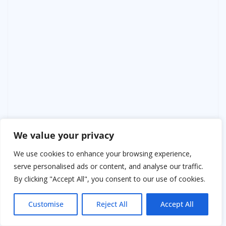
We value your privacy
Акушер — доктор Ирина Коваль.
We use cookies to enhance your browsing experience,
Лена быстро набрала номер клиники снова. На этот
serve personalised ads or content, and analyse our traffic.
раз ей ответил сонный мужчина.
By clicking "Accept All", you consent to our use of cookies.
— Мне нужно поговорить с доктором Коваль, —
Customise
Reject All
Accept All
сказала Лена, стараясь, чтобы голос звучал ровно.