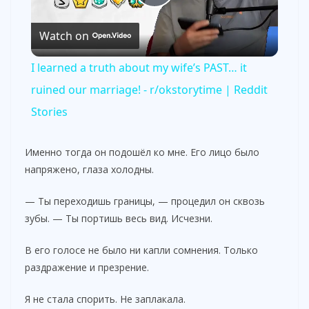
P
Watch on
l
I learned a truth about my wife’s PAST… it
a
ruined our marriage! - r/okstorytime | Reddit
Stories
y
Именно тогда он подошёл ко мне. Его лицо было
V
напряжено, глаза холодны.
— Ты переходишь границы, — процедил он сквозь
i
зубы. — Ты портишь весь вид. Исчезни.
В его голосе не было ни капли сомнения. Только
d
раздражение и презрение.
e
Я не стала спорить. Не заплакала.