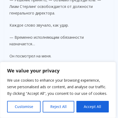
Лиам Стерлинг освобождается от должности
генерального директора.
Каждое слово звучало, как удар.
— Временно исполняющим обязанности
назначается…
Он посмотрел на меня.
— Вы хотите занять позицию лично?
We value your privacy
Я на секунду задумалась.
We use cookies to enhance your browsing experience,
serve personalised ads or content, and analyse our traffic.
— Нет, — ответила я. — Но я назначу человека,
By clicking "Accept All", you consent to our use of cookies.
который умеет строить, а не разрушать.
Customise
Reject All
Accept All
Лиам рассмеялся.