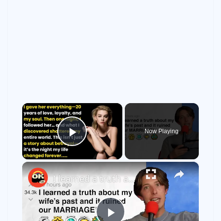
×
Now Playing
Play Video
×
I learned a truth about my wife’s PAST… it ruined our marriage! - r/okstorytime | Reddit Stories