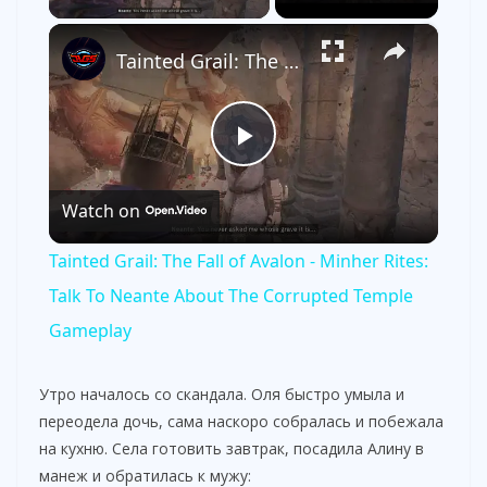
×
Tainted Grail: The Fall of Avalon - Minher Rites: Talk To Neante About The Corrupted Temple Gameplay
P
Watch on
l
Tainted Grail: The Fall of Avalon - Minher Rites:
a
Talk To Neante About The Corrupted Temple
Gameplay
y
Утро началось со скандала. Оля быстро умыла и
V
переодела дочь, сама наскоро собралась и побежала
на кухню. Села готовить завтрак, посадила Алину в
манеж и обратилась к мужу: