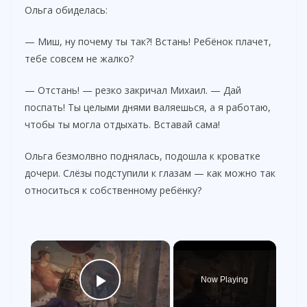
Ольга обиделась:
— Миш, ну почему ты так?! Встань! Ребёнок плачет,
тебе совсем не жалко?
— Отстань! — резко закричал Михаил. — Дай
поспать! Ты целыми днями валяешься, а я работаю,
чтобы ты могла отдыхать. Вставай сама!
Ольга безмолвно поднялась, подошла к кроватке
дочери. Слёзы подступили к глазам — как можно так
относиться к собственному ребёнку?
×
Now Playing
Play Video