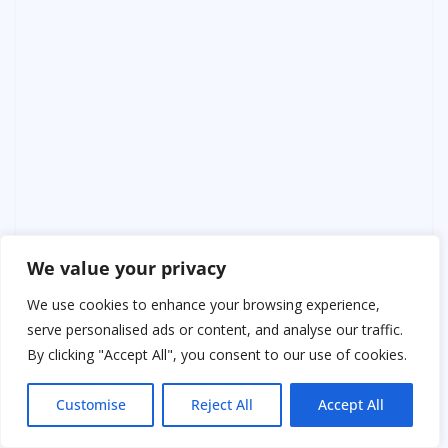
We value your privacy
We use cookies to enhance your browsing experience,
serve personalised ads or content, and analyse our traffic.
На третий день тишину нарушил короткий звонок.
By clicking "Accept All", you consent to our use of cookies.
Имя сына высветилось на экране, и на мгновение
внутри всё сжалось, но я ответила спокойно.
Customise
Reject All
Accept All
Голос Ильи звучал иначе — без прежней