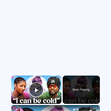
×
Now Playing
Play Video
×