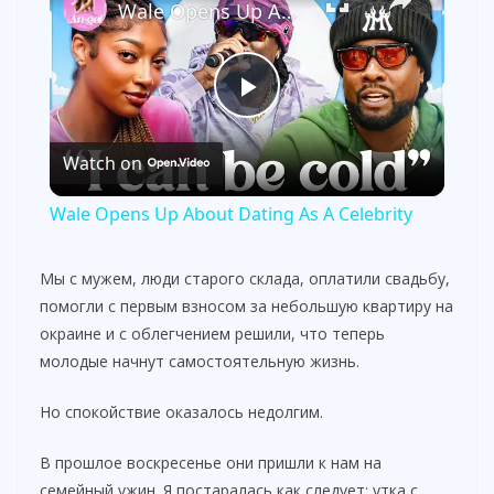
Wale Opens Up About Dating As A Celebrity
P
Watch on
l
Wale Opens Up About Dating As A Celebrity
a
Мы с мужем, люди старого склада, оплатили свадьбу,
помогли с первым взносом за небольшую квартиру на
y
окраине и с облегчением решили, что теперь
молодые начнут самостоятельную жизнь.
V
Но спокойствие оказалось недолгим.
i
В прошлое воскресенье они пришли к нам на
семейный ужин. Я постаралась как следует: утка с