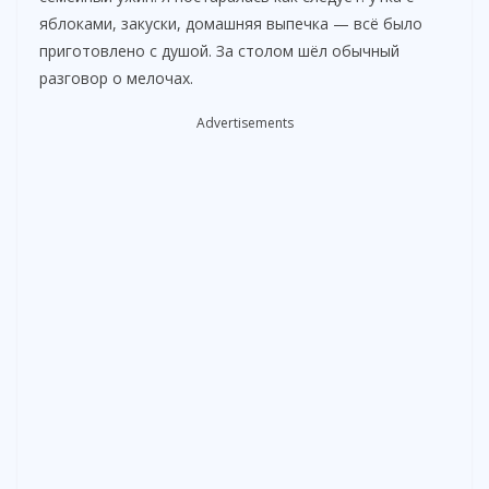
d
яблоками, закуски, домашняя выпечка — всё было
приготовлено с душой. За столом шёл обычный
разговор о мелочах.
e
Advertisements
o