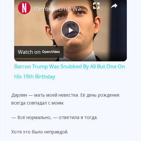
×
Barron Trump Was Snubbed By All But One On His 19th Birthday
P
Watch on
l
Barron Trump Was Snubbed By All But One On
a
His 19th Birthday
y
Дарлин — мать моей невестки. Её день рождения
всегда совпадал с моим.
V
— Всё нормально, — ответила я тогда.
i
Хотя это было неправдой.