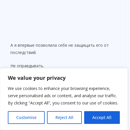
А я впервые позволила себе не защищать его от
последствий.
Не оправдывать.
We value your privacy
Не сглаживать.
We use cookies to enhance your browsing experience,
Просто говорить правду.
serve personalised ads or content, and analyse our traffic.
By clicking "Accept All", you consent to our use of cookies.
Перед отъездом он долго стоял у машины, словно не
решался уехать.
Customise
Reject All
Accept All
— Я не могу изменить последние годы, — сказал он.