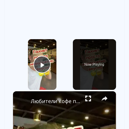
×
Now Playing
Play Video
×
Любители кофе потеряли бы здесь контроль 🤯☕