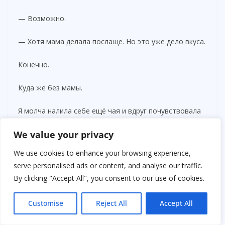
— Возможно.
— Хотя мама делала послаще. Но это уже дело вкуса.
Конечно.
Куда же без мамы.
Я молча налила себе ещё чая и вдруг почувствовала
не злость, а лёгкую усталую смешинку внутри. Будто
We value your privacy
вся романтическая дымка вечера начала
рассеиваться, а на её месте появлялась обычная
We use cookies to enhance your browsing experience,
бытовая реальность.
serve personalised ads or content, and analyse our traffic.
By clicking "Accept All", you consent to our use of cookies.
Передо мной сидел не принц, не герой поздней любви
и не загадочный мужчина судьбы.
Customise
Reject All
Accept All
Передо мной сидел человек, который пришёл в гости