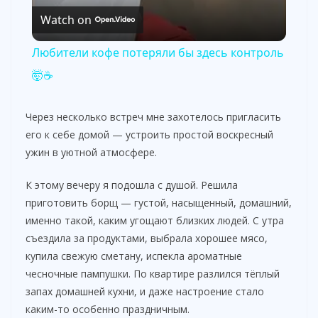
V
Watch on
i
Любители кофе потеряли бы здесь контроль
🤯☕
d
Через несколько встреч мне захотелось пригласить
e
его к себе домой — устроить простой воскресный
ужин в уютной атмосфере.
o
К этому вечеру я подошла с душой. Решила
приготовить борщ — густой, насыщенный, домашний,
именно такой, каким угощают близких людей. С утра
съездила за продуктами, выбрала хорошее мясо,
купила свежую сметану, испекла ароматные
чесночные пампушки. По квартире разлился тёплый
запах домашней кухни, и даже настроение стало
каким-то особенно праздничным.