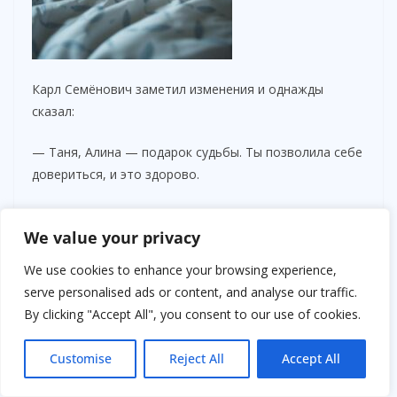
Карл Семёнович заметил изменения и однажды
сказал:
— Таня, Алина — подарок судьбы. Ты позволила себе
довериться, и это здорово.
— Возможно, Карл, — ответила она. — Но я всё ещё
We value your privacy
не знаю, что будет завтра.
We use cookies to enhance your browsing experience,
Алина стала не только помощницей, но и настоящим
serve personalised ads or content, and analyse our traffic.
другом. Она иногда приносила свежие цветы,
By clicking "Accept All", you consent to our use of cookies.
рассказывала о своих мечтах, о том, что хочет стать
учителем и помогать детям. Татьяна вдохновлялась
Customise
Reject All
Accept All
её молодостью и энергией, словно сама снова
становилась частью мира, из которого её дети так