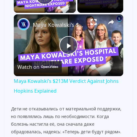
Play Video
×
Maya Kowalski’s $213M Verdict Against Johns Hopkins Explained
P
Watch on
l
Maya Kowalski’s $213M Verdict Against Johns
a
Hopkins Explained
y
Дети не отказывались от материальной поддержки,
но появлялись лишь по необходимости. Когда
болезнь настигла её, она сначала даже
V
обрадовалась, надеясь: «Теперь дети будут рядом».