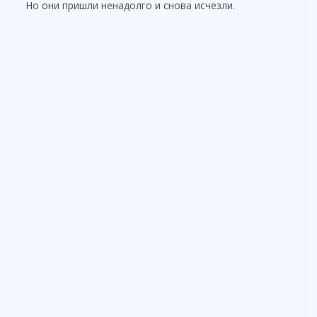
Но они пришли ненадолго и снова исчезли.
i
d
e
o