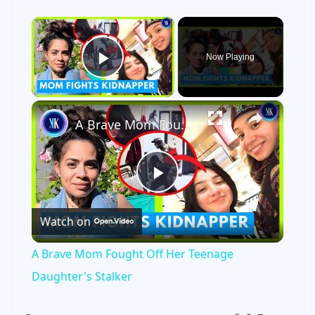
×
Now Playing
Play Video
×
A Brave Mom Fought Off Her Teenage Daughter's Stalker
P
Watch on
l
A Brave Mom Fought Off Her Teenage
a
Daughter's Stalker