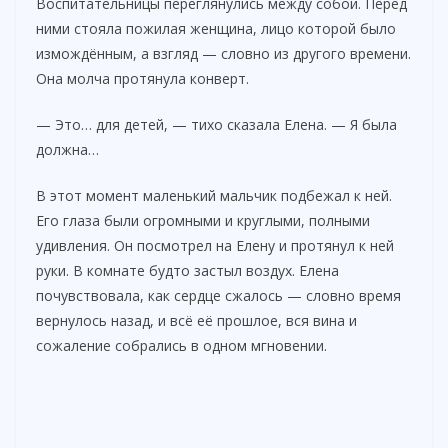
y
Воспитательницы переглянулись между собой. Перед
ними стояла пожилая женщина, лицо которой было
измождённым, а взгляд — словно из другого времени.
V
Она молча протянула конверт.
i
— Это… для детей, — тихо сказала Елена. — Я была
должна…
d
В этот момент маленький мальчик подбежал к ней.
Его глаза были огромными и круглыми, полными
e
удивления. Он посмотрел на Елену и протянул к ней
руки. В комнате будто застыл воздух. Елена
почувствовала, как сердце сжалось — словно время
o
вернулось назад, и всё её прошлое, вся вина и
сожаление собрались в одном мгновении.