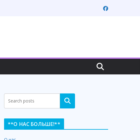
Search
**О НАС БОЛЬШЕ!**
О нас