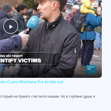
P
l
a
y
 when Crans-Montana fire broke out
V
оторый на бумаге считался нашим. Но в глубине души я
i