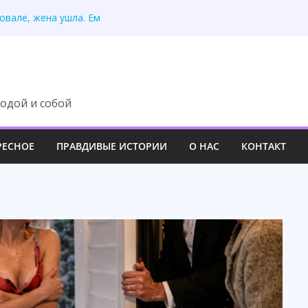
жизнью за мой счёт
овале, жена ушла. Ем
ал всё на молодую
уду тянуть её родню. Но
пасая меня первой
одой и собой
РЕСНОЕ
ПРАВДИВЫЕ ИСТОРИИ
О НАС
КОНТАКТ