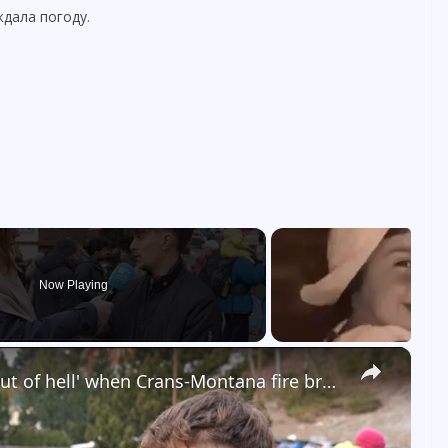
ждала погоду.
Now Playing
×
'It was like seeing people run out of hell' when Crans-Montana fire broke out