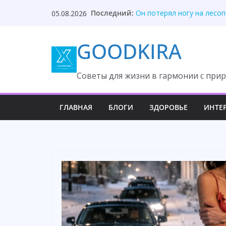
Skip
Муж годами жил двойной 
Последний:
05.08.2026
to
Он потерял ногу на лесоп
Он презирал жену и спуск
content
GOODKIRA
Свекровь решила, что я б
Начальник запер дверь, с
Cоветы для жизни в гармонии с прир
ГЛАВНАЯ
БЛОГИ
ЗДОРОВЬЕ
ИНТЕ