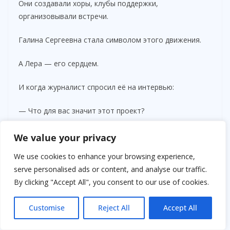
Они создавали хоры, клубы поддержки,
организовывали встречи.
Галина Сергеевна стала символом этого движения.
А Лера — его сердцем.
И когда журналист спросил её на интервью:
— Что для вас значит этот проект?
Она ответила:
We value your privacy
We use cookies to enhance your browsing experience,
— Это не проект. Это возвращение звука туда, где
serve personalised ads or content, and analyse our traffic.
была тишина.
By clicking "Accept All", you consent to our use of cookies.
Это история о том, как даже самые строгие свекрови
могут запеть.
Customise
Reject All
Accept All