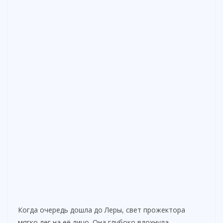
Когда очередь дошла до Леры, свет прожектора
мягко лег на её лицо. Она глубоко вдохнула.