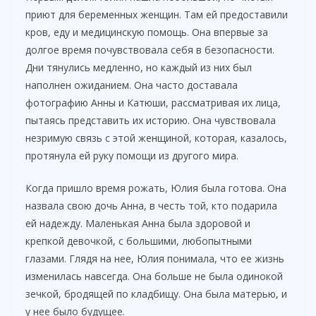
приют для беременных женщин. Там ей предоставили
кров, еду и медицинскую помощь. Она впервые за
V
долгое время почувствовала себя в безопасности.
Дни тянулись медленно, но каждый из них был
i
наполнен ожиданием. Она часто доставала
фотографию Анны и Катюши, рассматривая их лица,
пытаясь представить их историю. Она чувствовала
d
незримую связь с этой женщиной, которая, казалось,
протянула ей руку помощи из другого мира.
e
Когда пришло время рожать, Юлия была готова. Она
o
назвала свою дочь Анна, в честь той, кто подарила
ей надежду. Маленькая Анна была здоровой и
крепкой девочкой, с большими, любопытными
глазами. Глядя на нее, Юлия понимала, что ее жизнь
изменилась навсегда. Она больше не была одинокой
зечкой, бродящей по кладбищу. Она была матерью, и
у нее было будущее.