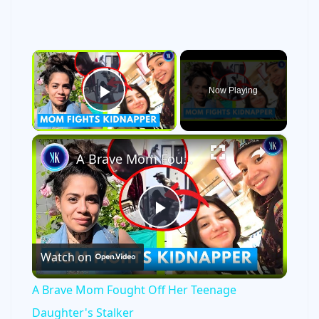
×
Now Playing
Play Video
×
A Brave Mom Fought Off Her Teenage Daughter's Stalker
P
Watch on
l
A Brave Mom Fought Off Her Teenage
a
Daughter's Stalker