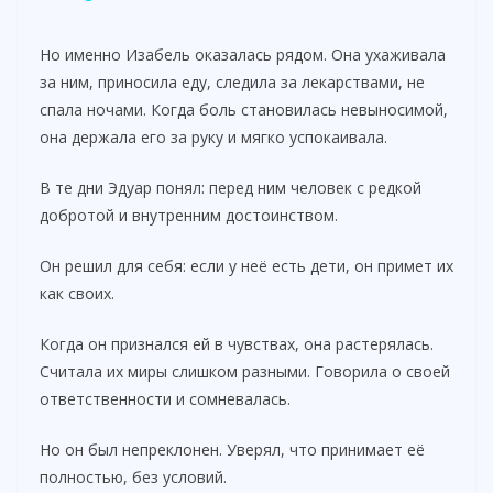
y
Но именно Изабель оказалась рядом. Она ухаживала
за ним, приносила еду, следила за лекарствами, не
спала ночами. Когда боль становилась невыносимой,
V
она держала его за руку и мягко успокаивала.
i
В те дни Эдуар понял: перед ним человек с редкой
добротой и внутренним достоинством.
d
Он решил для себя: если у неё есть дети, он примет их
как своих.
e
Когда он признался ей в чувствах, она растерялась.
Считала их миры слишком разными. Говорила о своей
o
ответственности и сомневалась.
Но он был непреклонен. Уверял, что принимает её
полностью, без условий.