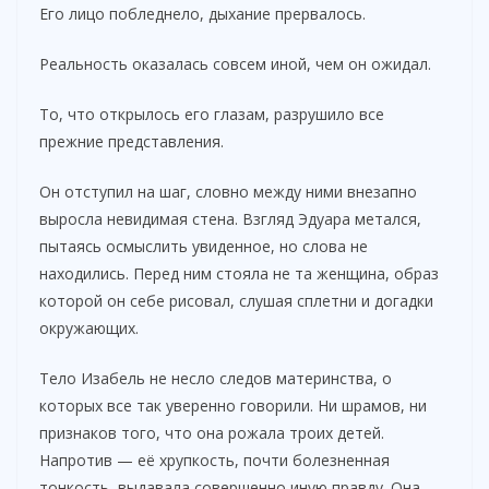
Его лицо побледнело, дыхание прервалось.
Реальность оказалась совсем иной, чем он ожидал.
То, что открылось его глазам, разрушило все
прежние представления.
Он отступил на шаг, словно между ними внезапно
выросла невидимая стена. Взгляд Эдуара метался,
пытаясь осмыслить увиденное, но слова не
находились. Перед ним стояла не та женщина, образ
которой он себе рисовал, слушая сплетни и догадки
окружающих.
Тело Изабель не несло следов материнства, о
которых все так уверенно говорили. Ни шрамов, ни
признаков того, что она рожала троих детей.
Напротив — её хрупкость, почти болезненная
тонкость, выдавала совершенно иную правду. Она