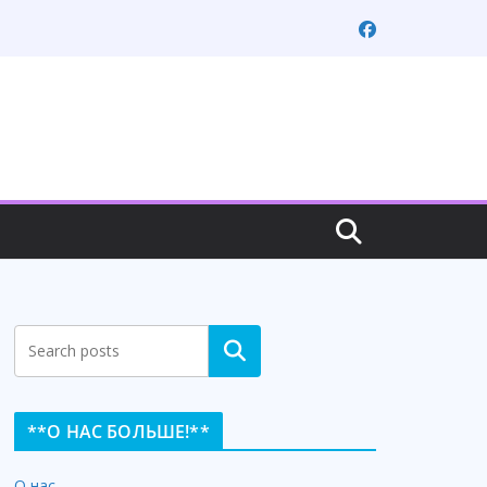
Search
**О НАС БОЛЬШЕ!**
О нас