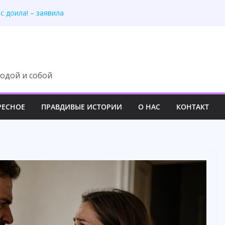
с доила! – заявила
ульманина и уехала
с доила! – заявила
механик», — хохотал
почку моей матери.
одой и собой
РЕСНОЕ
ПРАВДИВЫЕ ИСТОРИИ
О НАС
КОНТАКТ