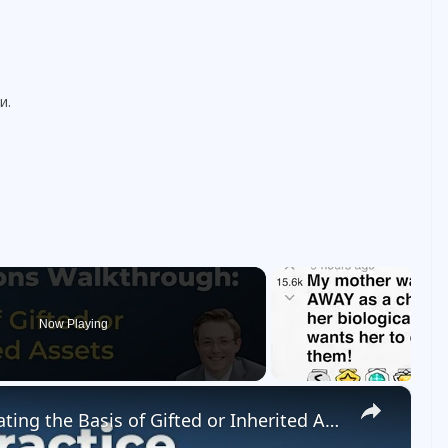
и.
Now Playing
×
REG Practice Questions: Calculating the Basis of Gifted or Inherited Assets