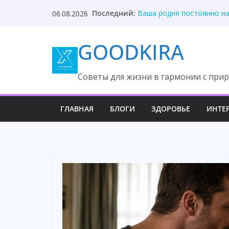
Skip
Последний:
Ваша родня постоянно на
06.08.2026
to
Дочь вышла замуж за мус
Ваша родня постоянно на
content
GOODKIRA
Твой отец — ничтожный 
Мой муж сказал: «Отдай 
Cоветы для жизни в гармонии с прир
ГЛАВНАЯ
БЛОГИ
ЗДОРОВЬЕ
ИНТЕ