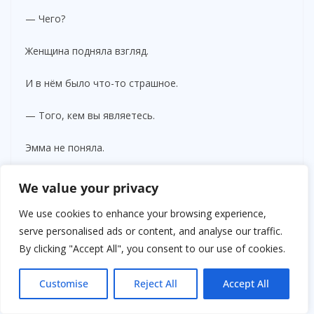
— Чего?
Женщина подняла взгляд.
И в нём было что-то страшное.
— Того, кем вы являетесь.
Эмма не поняла.
— Вы — не просто дети.
We value your privacy
Тишина снова.
We use cookies to enhance your browsing experience,
serve personalised ads or content, and analyse our traffic.
— Ваш отец…
By clicking "Accept All", you consent to our use of cookies.
Она замолчала.
Customise
Reject All
Accept All
Словно решаясь.