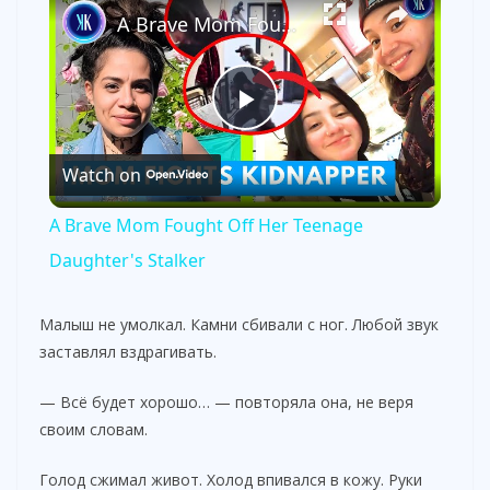
A Brave Mom Fought Off Her Teenage Daughter's Stalker
P
Watch on
l
A Brave Mom Fought Off Her Teenage
a
Daughter's Stalker
y
Малыш не умолкал. Камни сбивали с ног. Любой звук
заставлял вздрагивать.
V
— Всё будет хорошо… — повторяла она, не веря
своим словам.
i
Голод сжимал живот. Холод впивался в кожу. Руки