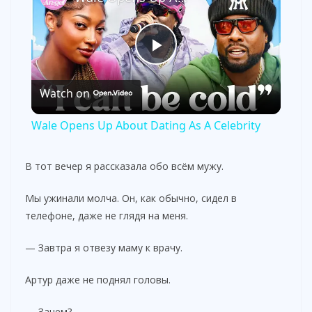
P
Watch on
l
Wale Opens Up About Dating As A Celebrity
a
В тот вечер я рассказала обо всём мужу.
y
Мы ужинали молча. Он, как обычно, сидел в
телефоне, даже не глядя на меня.
V
— Завтра я отвезу маму к врачу.
i
Артур даже не поднял головы.
— Зачем?