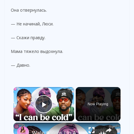
Она отвернулась.
— Не начинай, Люси.
— Скажи правду.
Мама тяжело выдохнула.
— Давно.
×
Now Playing
Play Video
×
Wale Opens Up About Dating As A Celebrity