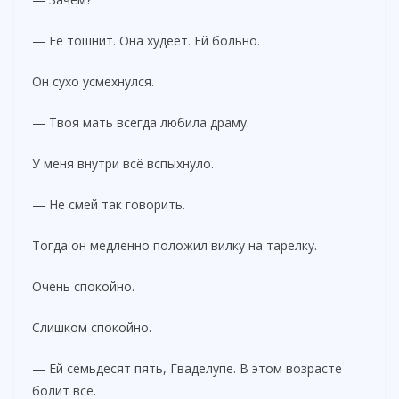
d
— Её тошнит. Она худеет. Ей больно.
e
Он сухо усмехнулся.
o
— Твоя мать всегда любила драму.
У меня внутри всё вспыхнуло.
— Не смей так говорить.
Тогда он медленно положил вилку на тарелку.
Очень спокойно.
Слишком спокойно.
— Ей семьдесят пять, Гваделупе. В этом возрасте
болит всё.