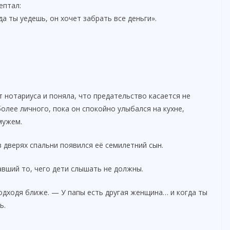
ептал:
а ты уедешь, он хочет забрать все деньги».
т нотариуса и поняла, что предательство касается не
более личного, пока он спокойно улыбался на кухне,
мужем.
 дверях спальни появился её семилетний сын.
авший то, чего дети слышать не должны.
одходя ближе. — У папы есть другая женщина… и когда ты
ь.