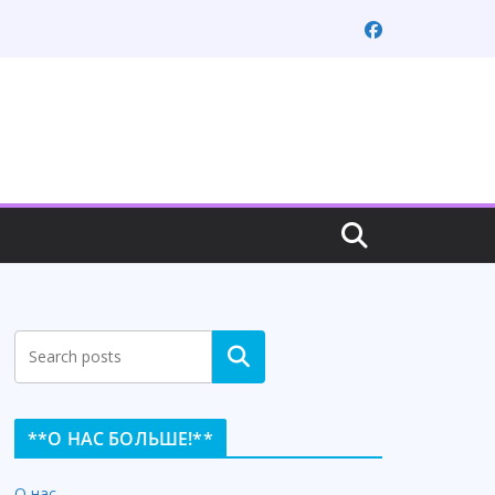
Search
**О НАС БОЛЬШЕ!**
О нас