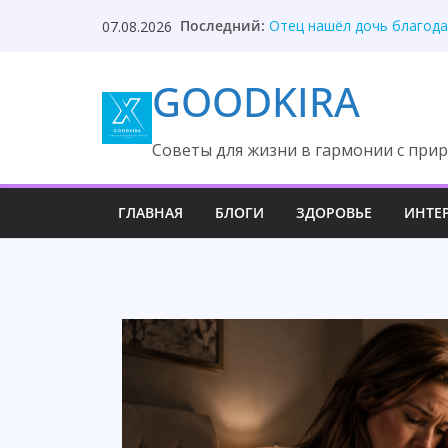
Skip
Жена молчала годами, по
Последний:
07.08.2026
Отец нашёл дочь благода
to
Дети выгнали вдову посл
content
Он потерял самое дорого
GOODKIRA
Развод из-за миллиона о
Cоветы для жизни в гармонии с прир
ГЛАВНАЯ
БЛОГИ
ЗДОРОВЬЕ
ИНТЕ