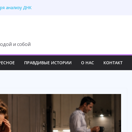
ка не услышала правду
ря анализу ДНК
е похорон мужа
е навсегда сам
казался ошибкой
одой и собой
РЕСНОЕ
ПРАВДИВЫЕ ИСТОРИИ
О НАС
КОНТАКТ