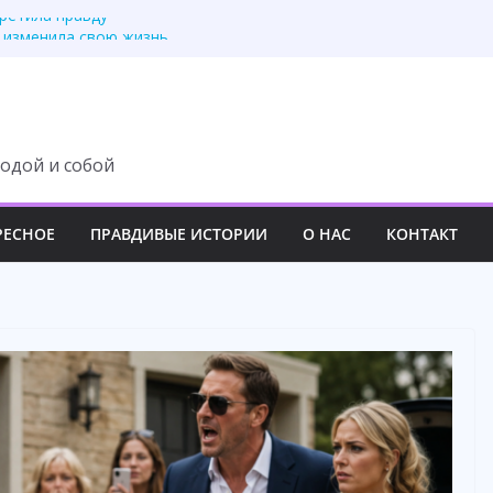
третила правду
 изменила свою жизнь
ит с наследства ни
 роскошный вечер
у семьи навсегда
одой и собой
РЕСНОЕ
ПРАВДИВЫЕ ИСТОРИИ
О НАС
КОНТАКТ