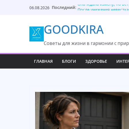
Skip
Последний:
Она ждала измену, но вс
06.08.2026
to
После унижения невестка
Твой приблудыш не получ
content
GOODKIRA
Они забыли, кто оплатил
Один торт изменил судьб
Cоветы для жизни в гармонии с прир
ГЛАВНАЯ
БЛОГИ
ЗДОРОВЬЕ
ИНТЕ