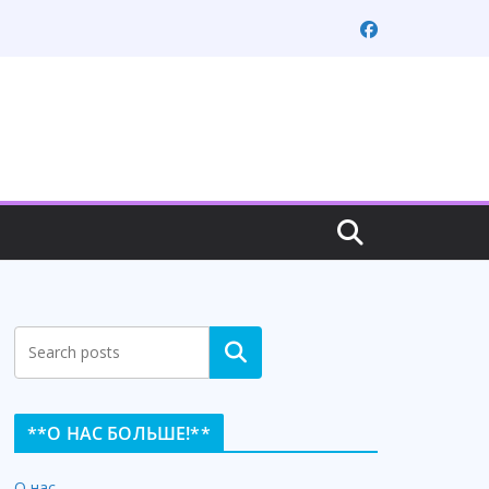
Search
**О НАС БОЛЬШЕ!**
О нас