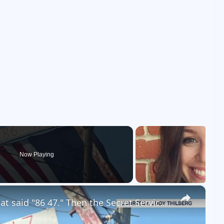
Now Playing
×
Mattituck farmer hangs sign that said "86 47." Then the Secret Service came calling.