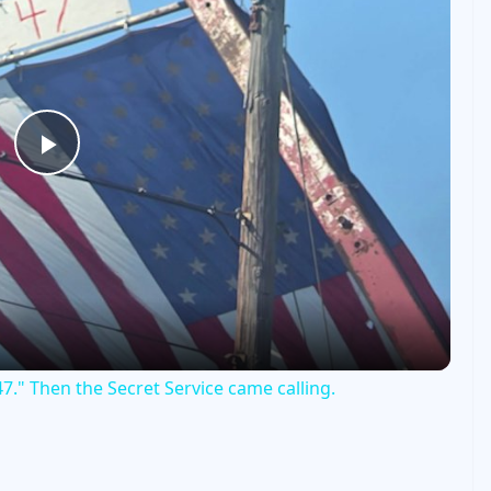
P
l
a
y
7." Then the Secret Service came calling.
V