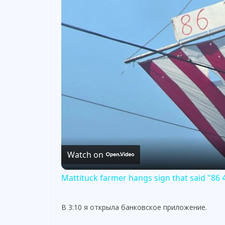
Watch on
Mattituck farmer hangs sign that said "86 4
В 3:10 я открыла банковское приложение.