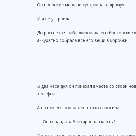
Он попросил меня не «устраивать драму».
И я не устроила.
До рассвета я заблокировала его банковские 
аккуратно собрала все его вещи в коробки.
В два часа дня он приехал вместе со своей но
телефон.
А потом его новая жена тихо спросила:
— Она правда заблокировала карты?
Именно тогда я поняла, что их счастье продли