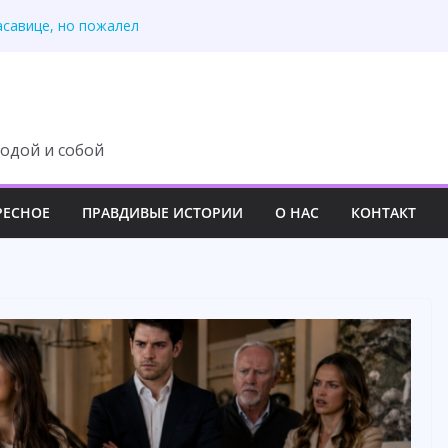
тиру совсем не так
асавице, но пожалел
у, но потеряла всё
оза! – орал муж
тайных поездках мужа
одой и собой
РЕСНОЕ
ПРАВДИВЫЕ ИСТОРИИ
О НАС
КОНТАКТ