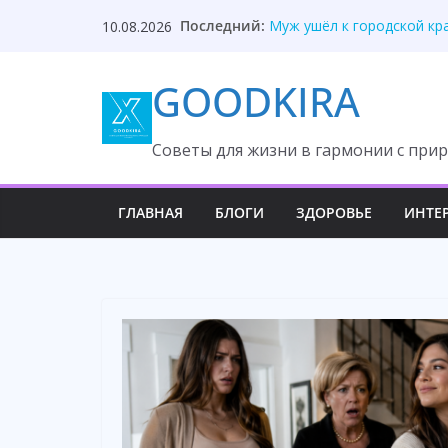
Skip
Невестка переписала квар
Последний:
10.08.2026
to
Муж ушёл к городской кр
Свекровь унизила невестк
content
Молчи, неотесанная колх
GOODKIRA
Надежда знала правду о 
Cоветы для жизни в гармонии с прир
ГЛАВНАЯ
БЛОГИ
ЗДОРОВЬЕ
ИНТЕ