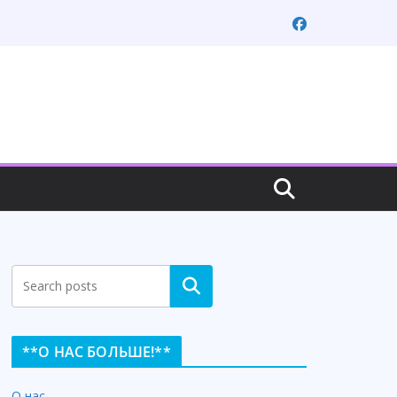
Search
**О НАС БОЛЬШЕ!**
О нас