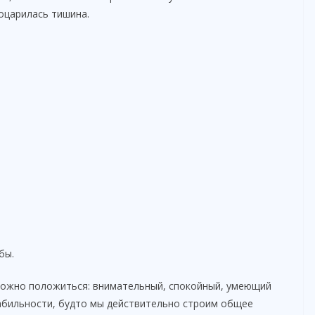
оцарилась тишина.
бы.
 можно положиться: внимательный, спокойный, умеющий
абильности, будто мы действительно строим общее