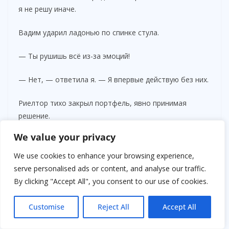
я не решу иначе.
Вадим ударил ладонью по спинке стула.
— Ты рушишь всё из-за эмоций!
— Нет, — ответила я. — Я впервые действую без них.
Риелтор тихо закрыл портфель, явно принимая
решение.
We value your privacy
— Тогда я, пожалуй, действительно пойду. Здесь
вопрос не ко мне.
We use cookies to enhance your browsing experience,
serve personalised ads or content, and analyse our traffic.
Он направился к выходу, стараясь не вовлекаться
By clicking "Accept All", you consent to our use of cookies.
дальше. Вадим даже не посмотрел ему вслед — всё
внимание было сосредоточено на мне, словно он
Customise
Reject All
Accept All
впервые пытался увидеть не привычную тень, а
отдельного человека.