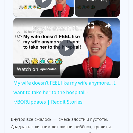
Play Video
×
My wife doesn’t FEEL like my wife anymore… I want to take her to the hospital! - r/BORUpdates | Reddit Stories
P
Watch on
l
My wife doesn’t FEEL like my wife anymore… I
a
want to take her to the hospital! -
r/BORUpdates | Reddit Stories
y
Внутри всё сжалось — смесь злости и пустоты.
V
Двадцать с лишним лет жизни: ребёнок, кредиты,