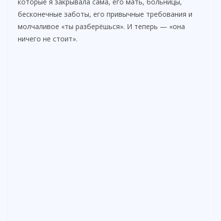
которые я закрывала сама, его мать, больницы,
бесконечные заботы, его привычные требования и
i
молчаливое «ты разберёшься». И теперь — «она
ничего не стоит».
d
e
o