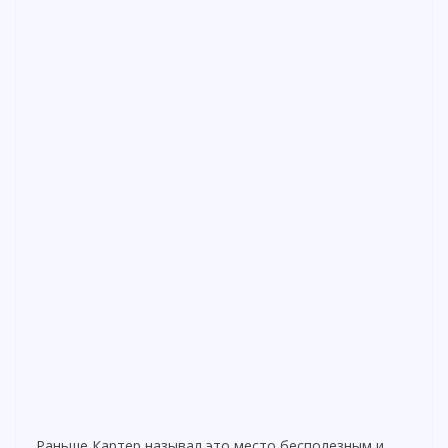
Раньше Картер называл это место бесполезным и