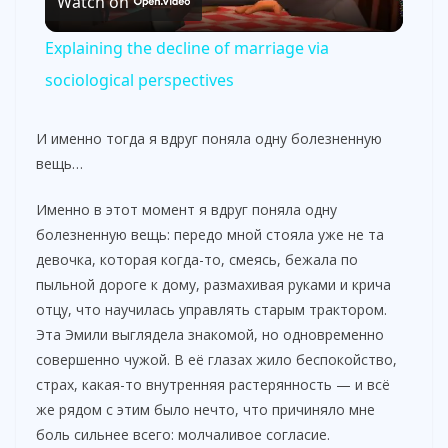
Watch on
l
Explaining the decline of marriage via
a
sociological perspectives
y
И именно тогда я вдруг поняла одну болезненную
вещь…
V
Именно в этот момент я вдруг поняла одну
болезненную вещь: передо мной стояла уже не та
i
девочка, которая когда-то, смеясь, бежала по
пыльной дороге к дому, размахивая руками и крича
отцу, что научилась управлять старым трактором.
d
Эта Эмили выглядела знакомой, но одновременно
совершенно чужой. В её глазах жило беспокойство,
e
страх, какая-то внутренняя растерянность — и всё
же рядом с этим было нечто, что причиняло мне
o
боль сильнее всего: молчаливое согласие.