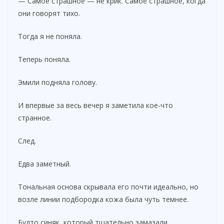
— Самое страшное — не крик. Самое страшное, когда
они говорят тихо.
Тогда я не поняла.
Теперь поняла.
Эмили подняла голову.
И впервые за весь вечер я заметила кое-что
странное.
След.
Едва заметный.
Тональная основа скрывала его почти идеально, но
возле линии подбородка кожа была чуть темнее.
Будто синяк, который тщательно замазали.