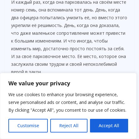
И каждый раз, когда она парковалась на своём месте
номер семь, она вспоминала тот день. День, когда
два офицера попытались унизить её, но вместо этого
укрепили её решимость. День, когда она доказала,
что даже маленькое сопротивление может привести
к большим изменениям. И что иногда, чтобы
изменить мир, достаточно просто постоять за себя.
И за своё парковочное место. Её место, которое она
заслужила своим трудом и своей непоколебимой
верой в закон.
We value your privacy
Она знала, что впереди ещё много битв, но она была
готова. Готова бороться за каждого, кто столкнулся
We use cookies to enhance your browsing experience,
с несправедливостью. Готова отстаивать принципы,
serve personalised ads or content, and analyse our traffic.
которые она считала священными. И готова быть той
By clicking "Accept All", you consent to our use of cookies.
Джорданой Сантос, которую знали и уважали все в
Дворце правосудия. Женщиной, которая не отступала.
Customise
Reject All
Accept All
Женщиной, которая всегда стояла на своём.