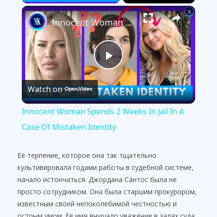
×
Innocent Woman Spends 2 Weeks In Jail In A Case Of Mistaken Identity
P
Watch on
l
Innocent Woman Spends 2 Weeks In Jail In A
a
Case Of Mistaken Identity
y
Её терпение, которое она так тщательно
культивировала годами работы в судебной системе,
начало истончаться. Джордана Сантос была не
V
просто сотрудником. Она была старшим прокурором,
известным своей непоколебимой честностью и
i
острым умом. Её имя внушало уважение в залах суда,