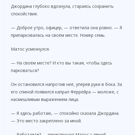
Джордана глубоко вдохнула, стараясь сохранить
спокойствие.
— Доброе утро, офицер, — ответила она ровно. — Я
припарковалась на своём месте. Номер семь.
Матос усмехнулся.
— На своём месте? И кто вы такая, чтобы здесь
парковаться?
Он остановился напротив неё, уперев руки в бока. За
его спиной появился капрал Феррейра — моложе, с
насмешливым выражением лица.
— Я здесь работаю, — спокойно сказала Джордана.
— Это место закреплено за мной.
— Работаете? — переспросил Матос с явной