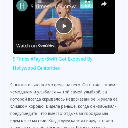
5 Times #TaylorSwift Got Exposed By Hollywood Celebrities
P
Watch on
l
5 Times #TaylorSwift Got Exposed By
a
Hollywood Celebrities
y
Я внимательно посмотрела на него. Он стоял с моим
чемоданом и улыбался — той самой улыбкой, за
которой всегда скрывалось недосказанное. Я знала её
V
слишком хорошо. Видела раньше, когда он «забывал»
предупредить, что вместо отдыха за городом мы
i
едем к его матери. Когда «упускал» из виду, что она
записала нас к знакомому врачу. Когда не считал