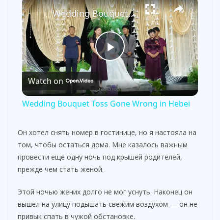
×
Wedding Bouquet Toss Gone Wrong in Hebei
P
Watch on
l
Wedding Bouquet Toss Gone Wrong in Hebei
a
Он хотел снять номер в гостинице, но я настояла на
том, чтобы остаться дома. Мне казалось важным
y
провести ещё одну ночь под крышей родителей,
прежде чем стать женой.
V
Этой ночью жених долго не мог уснуть. Наконец он
вышел на улицу подышать свежим воздухом — он не
i
привык спать в чужой обстановке.