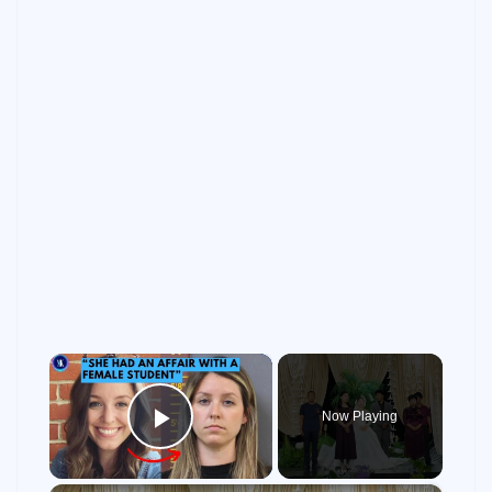
×
Now Playing
Play Video