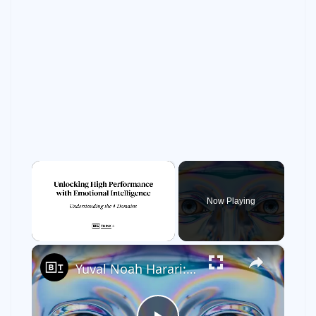
×
Now Playing
×
Unmute
Yuval Noah Harari: An AI scenario you should not ignore