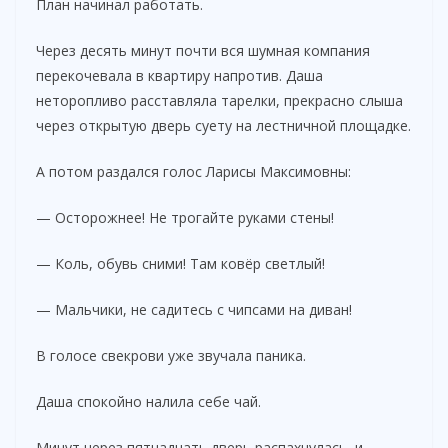
План начинал работать.
Через десять минут почти вся шумная компания
перекочевала в квартиру напротив. Даша
неторопливо расставляла тарелки, прекрасно слыша
через открытую дверь суету на лестничной площадке.
А потом раздался голос Ларисы Максимовны:
— Осторожнее! Не трогайте руками стены!
— Коль, обувь сними! Там ковёр светлый!
— Мальчики, не садитесь с чипсами на диван!
В голосе свекрови уже звучала паника.
Даша спокойно налила себе чай.
Минут через пятнадцать дверь распахнулась, и