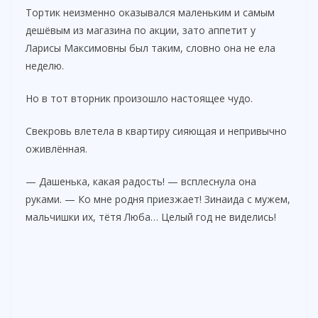
Тортик неизменно оказывался маленьким и самым
дешёвым из магазина по акции, зато аппетит у
Ларисы Максимовны был таким, словно она не ела
неделю.
Но в тот вторник произошло настоящее чудо.
Свекровь влетела в квартиру сияющая и непривычно
оживлённая.
— Дашенька, какая радость! — всплеснула она
руками. — Ко мне родня приезжает! Зинаида с мужем,
мальчишки их, тётя Люба… Целый год не виделись!