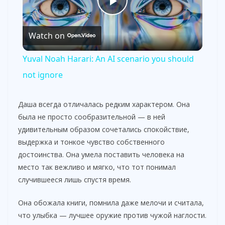
P
Watch on
l
Yuval Noah Harari: An AI scenario you should
a
not ignore
y
Даша всегда отличалась редким характером. Она
была не просто сообразительной — в ней
удивительным образом сочетались спокойствие,
V
выдержка и тонкое чувство собственного
достоинства. Она умела поставить человека на
i
место так вежливо и мягко, что тот понимал
случившееся лишь спустя время.
d
Она обожала книги, помнила даже мелочи и считала,
что улыбка — лучшее оружие против чужой наглости.