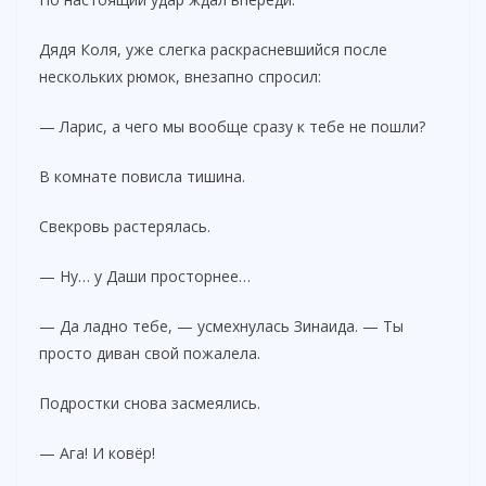
Дядя Коля, уже слегка раскрасневшийся после
нескольких рюмок, внезапно спросил:
— Ларис, а чего мы вообще сразу к тебе не пошли?
В комнате повисла тишина.
Свекровь растерялась.
— Ну… у Даши просторнее…
— Да ладно тебе, — усмехнулась Зинаида. — Ты
просто диван свой пожалела.
Подростки снова засмеялись.
— Ага! И ковёр!