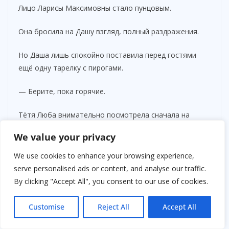
Лицо Ларисы Максимовны стало пунцовым.
Она бросила на Дашу взгляд, полный раздражения.
Но Даша лишь спокойно поставила перед гостями
ещё одну тарелку с пирогами.
— Берите, пока горячие.
Тётя Люба внимательно посмотрела сначала на
Дашу, потом на свекровь.
We value your privacy
И неожиданно сказала:
We use cookies to enhance your browsing experience,
serve personalised ads or content, and analyse our traffic.
— Хорошая у тебя жена, Антон правильно выбрал.
By clicking "Accept All", you consent to our use of cookies.
— Да… — нехотя выдавила Лариса Максимовна.
Customise
Reject All
Accept All
— Только вот беречь таких людей надо. А не