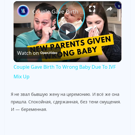
×
Couple Gave Birth To Wrong Baby Due To IVF Mix Up
P
Watch on
l
Couple Gave Birth To Wrong Baby Due To IVF
a
Mix Up
y
Я не звал бывшую жену на церемонию. И всё же она
пришла. Спокойная, сдержанная, без тени смущения.
И — беременная.
V
i