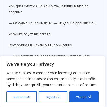
Дмитрий смотрел на Алину так, словно видел её
впервые.
— Откуда ты знаешь язык? — медленно произнёс он.
Девушка опустила взгляд.
Воспоминания нахлынули неожиданно.
— В интернате работала пожилая женщина. Она
преподавала китайский детям бесплатно. Почти
We value your privacy
никто не ходил на занятия. А мне было интересно.
We use cookies to enhance your browsing experience,
Потом я много занималась самостоятельно. Читала
serve personalised ads or content, and analyse our traffic.
книги из библиотеки, смотрела учебные материалы,
By clicking "Accept All", you consent to our use of cookies.
переводила статьи…
Customise
Reject All
Accept All
Один из иностранных представителей внимательно
наблюдал за ней.