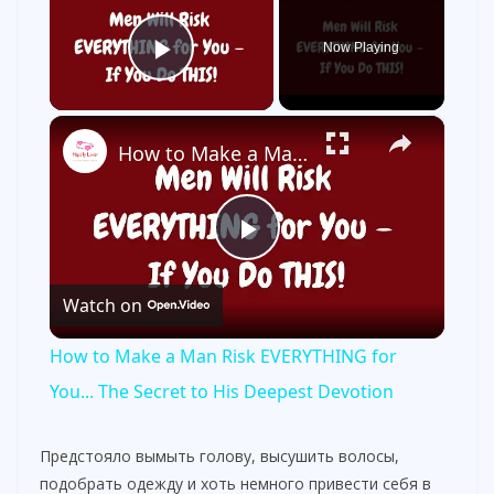
Now Playing
Play Video
×
How to Make a Man Risk EVERYTHING for You... The Secret to His Deepest Devotion
P
Watch on
l
How to Make a Man Risk EVERYTHING for
a
You... The Secret to His Deepest Devotion
y
Предстояло вымыть голову, высушить волосы,
подобрать одежду и хоть немного привести себя в