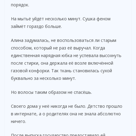
порядок.
V
На мытьё уйдёт несколько минут. Сушка феном
i
займёт гораздо больше.
Алина задумалась, не воспользоваться ли старым
d
способом, который не раз её выручал. Когда
единственная нарядная юбка не успевала высохнуть
e
после стирки, она держала её возле включённой
газовой конфорки. Так ткань становилась сухой
буквально за несколько минут.
o
Но волосы таким образом не спасёшь.
Своего дома у неё никогда не было. Детство прошло
в интернате, а о родителях она не знала абсолютно
ничего.
После выпуска государство предоставило ей