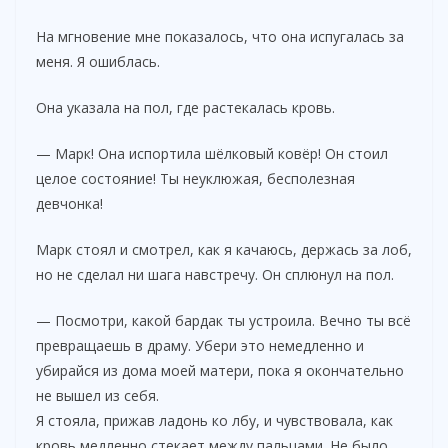
На мгновение мне показалось, что она испугалась за
меня. Я ошиблась.
Она указала на пол, где растекалась кровь.
— Марк! Она испортила шёлковый ковёр! Он стоил
целое состояние! Ты неуклюжая, бесполезная
девчонка!
Марк стоял и смотрел, как я качаюсь, держась за лоб,
но не сделал ни шага навстречу. Он сплюнул на пол.
— Посмотри, какой бардак ты устроила. Вечно ты всё
превращаешь в драму. Убери это немедленно и
убирайся из дома моей матери, пока я окончательно
не вышел из себя.
Я стояла, прижав ладонь ко лбу, и чувствовала, как
кровь медленно стекает между пальцами. Не было