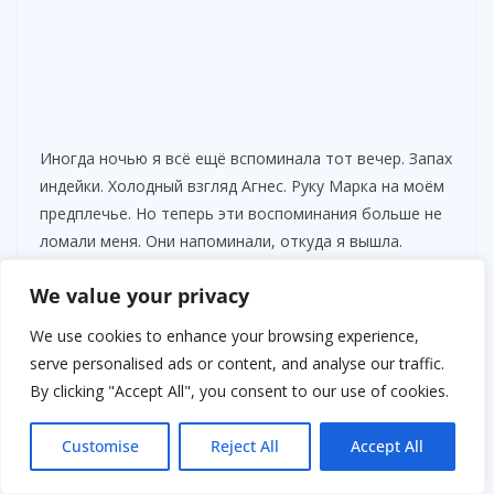
Иногда ночью я всё ещё вспоминала тот вечер. Запах
индейки. Холодный взгляд Агнес. Руку Марка на моём
предплечье. Но теперь эти воспоминания больше не
ломали меня. Они напоминали, откуда я вышла.
И каждый новый день становился шагом — не к
We value your privacy
мести, а к свободе.
We use cookies to enhance your browsing experience,
serve personalised ads or content, and analyse our traffic.
История ещё не закончилась. Потому что настоящие
By clicking "Accept All", you consent to our use of cookies.
последствия только начинали проявляться.
Прошло три месяца с того рождественского вечера,
Customise
Reject All
Accept All
но мне иногда казалось, что прошла целая жизнь.
Всё, что раньше определяло меня — брак, дом, роль