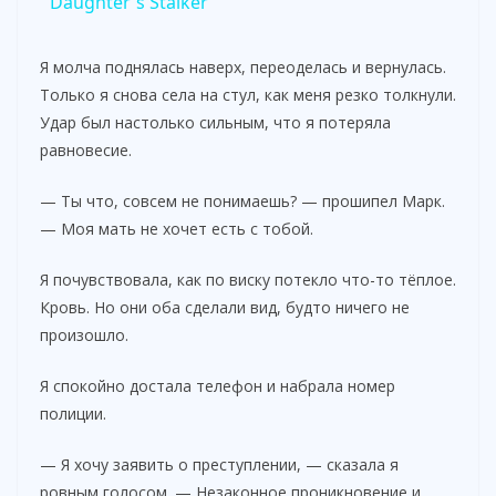
a
Daughter's Stalker
y
Я молча поднялась наверх, переоделась и вернулась.
Только я снова села на стул, как меня резко толкнули.
Удар был настолько сильным, что я потеряла
V
равновесие.
i
— Ты что, совсем не понимаешь? — прошипел Марк.
— Моя мать не хочет есть с тобой.
d
Я почувствовала, как по виску потекло что-то тёплое.
Кровь. Но они оба сделали вид, будто ничего не
e
произошло.
Я спокойно достала телефон и набрала номер
o
полиции.
— Я хочу заявить о преступлении, — сказала я
ровным голосом. — Незаконное проникновение и