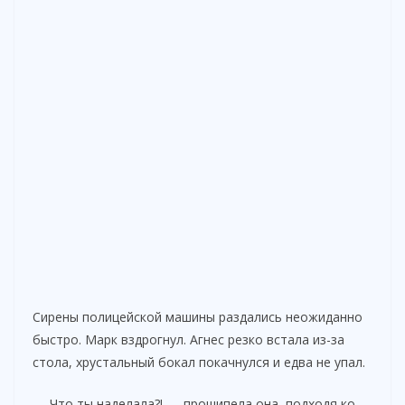
Сирены полицейской машины раздались неожиданно
быстро. Марк вздрогнул. Агнес резко встала из-за
стола, хрустальный бокал покачнулся и едва не упал.
— Что ты наделала?! — прошипела она, подходя ко