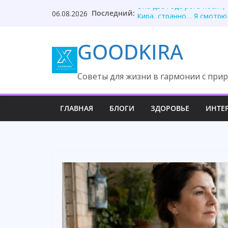
Skip
Последний:
Она два года рога носит,
06.08.2026
to
Кира, странно… Я смотрю
Муж предал, незнакомец 
content
GOODKIRA
Дочь раскрыла тайну вто
Я на даче пахал! — крича
Cоветы для жизни в гармонии с прир
ГЛАВНАЯ
БЛОГИ
ЗДОРОВЬЕ
ИНТЕ