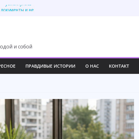
 — усмехнулась
 документы и не
подарил новую жизнь
рого телефона отца
л муж. А я рассматр
одой и собой
РЕСНОЕ
ПРАВДИВЫЕ ИСТОРИИ
О НАС
КОНТАКТ