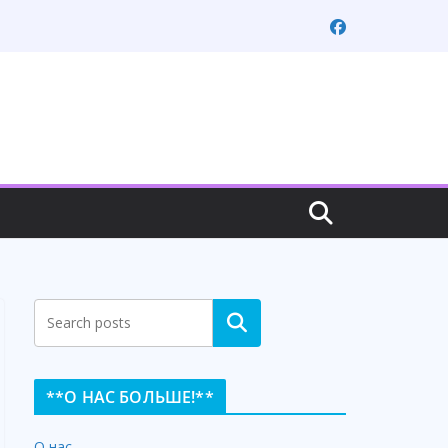
Search
**О НАС БОЛЬШЕ!**
О нас