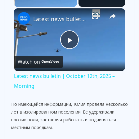
×
Latest news bulletin | October 12th, 2025 – Morning
P
Watch on
l
Latest news bulletin | October 12th, 2025 –
a
Morning
y
По имеющейся информации, Юлия провела несколько
лет в изолированном поселении. Её удерживали
против воли, заставляя работать и подчиняться
V
местным порядкам.