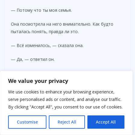
— Потому что ты моя семья.
Она посмотрела на него внимательно. Как будто
пыталась понять, правда ли это.
— Всё изменилось, — сказала она.
— Да, — ответил он.
— Ты не обязан…
We value your privacy
Он перебил её мягко:
We use cookies to enhance your browsing experience,
serve personalised ads or content, and analyse our traffic.
— Я знаю. Но я хочу.
By clicking "Accept All", you consent to our use of cookies.
Это не решало всех проблем. Впереди было много
Customise
Reject All
Accept All
трудностей: адаптация, лечение, новая жизнь,
отношения, которые нужно было строить заново.