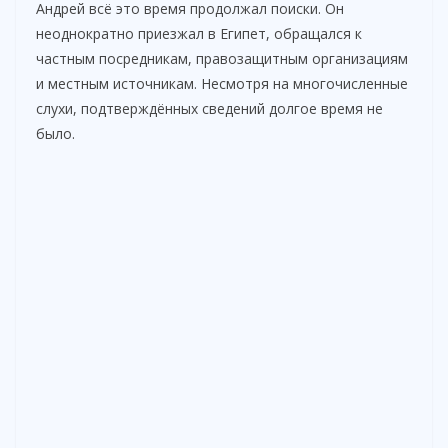
i
Андрей всё это время продолжал поиски. Он
неоднократно приезжал в Египет, обращался к
частным посредникам, правозащитным организациям
d
и местным источникам. Несмотря на многочисленные
слухи, подтверждённых сведений долгое время не
e
было.
o