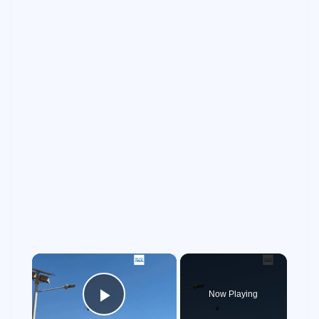
×
Now Playing
Play Video