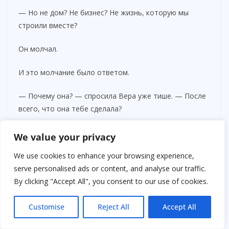
— Но не дом? Не бизнес? Не жизнь, которую мы
строили вместе?
Он молчал.
И это молчание было ответом.
— Почему она? — спросила Вера уже тише. — После
всего, что она тебе сделала?
Илья долго не отвечал. Потом сказал:
We value your privacy
— Потому что я не хочу уходить с ненавистью.
We use cookies to enhance your browsing experience,
serve personalised ads or content, and analyse our traffic.
Вера закрыла глаза.
By clicking "Accept All", you consent to our use of cookies.
И вдруг поняла — он уже простился. Со всем. С ней. С
Customise
Reject All
Accept All
жизнью.