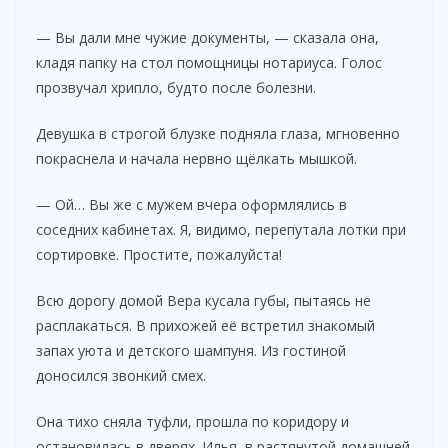
y
— Вы дали мне чужие документы, — сказала она,
V
кладя папку на стол помощницы нотариуса. Голос
прозвучал хрипло, будто после болезни.
i
Девушка в строгой блузке подняла глаза, мгновенно
покраснела и начала нервно щёлкать мышкой.
d
— Ой… Вы же с мужем вчера оформлялись в
соседних кабинетах. Я, видимо, перепутала лотки при
e
сортировке. Простите, пожалуйста!
Всю дорогу домой Вера кусала губы, пытаясь не
o
расплакаться. В прихожей её встретил знакомый
запах уюта и детского шампуня. Из гостиной
доносился звонкий смех.
Она тихо сняла туфли, прошла по коридору и
остановилась в дверях. Илья, в растянутой домашней