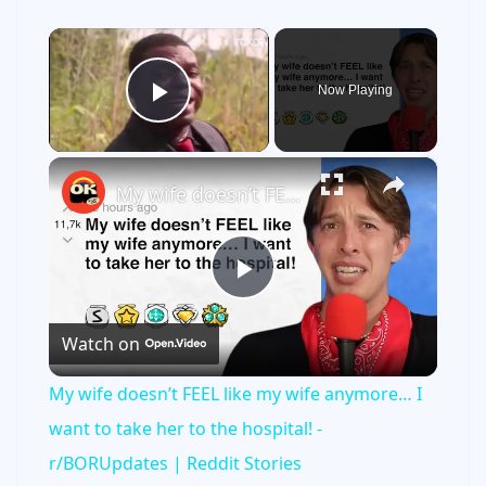
×
Now Playing
Play Video
×
My wife doesn’t FEEL like my wife anymore… I want to take her to the hospital! - r/BORUpdates | Reddit Stories
P
Watch on
l
My wife doesn’t FEEL like my wife anymore… I
a
want to take her to the hospital! -
r/BORUpdates | Reddit Stories