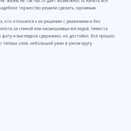
че: жизнь не так часто даёт возможность начать всё
 Свадебное торжество решили сделать скромным.
, кто относился к их решению с уважением и без
шёпота за спиной или насмешливых взглядов. Невеста
 фату и выглядела сдержанно, но достойно. Всё прошло
 тёплых слов, небольшой ужин в узком кругу.