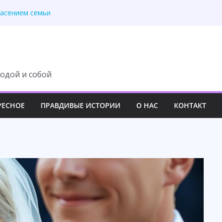
но спаслась чудом
пасением семьи
сь в один вечер
л муж. А я рассматр
 — усмехнулась
одой и собой
РЕСНОЕ
ПРАВДИВЫЕ ИСТОРИИ
О НАС
КОНТАКТ