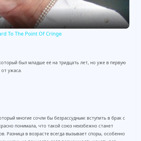
a
y
d To The Point Of Cringe
V
оторый был младше её на тридцать лет, но уже в первую
i
 от ужаса.
d
e
оторый многие сочли бы безрассудным: вступить в брак с
o
красно понимала, что такой союз неизбежно станет
в. Разница в возрасте всегда вызывает споры, особенно