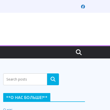
Search
**О НАС БОЛЬШЕ!**
О нас