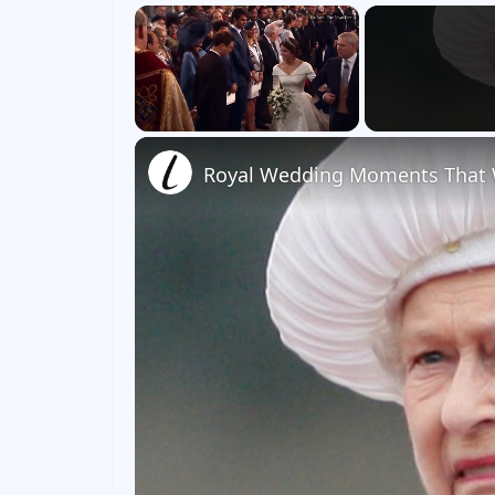
×
Unmute
Royal Wedding Moments That W