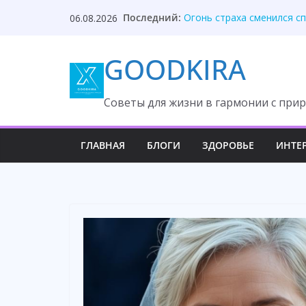
Skip
Она услышала приговор, 
Последний:
06.08.2026
to
Огонь страха сменился с
Семейная тайна раскрыла
content
Я на даче пахал! — крича
GOODKIRA
Она два года рога носит,
Cоветы для жизни в гармонии с прир
ГЛАВНАЯ
БЛОГИ
ЗДОРОВЬЕ
ИНТЕ