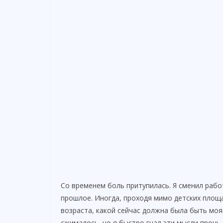
o
Со временем боль притупилась. Я сменил работ
прошлое. Иногда, проходя мимо детских площ
возраста, какой сейчас должна была быть моя
сжималось, но я быстро гнал эти мысли прочь.