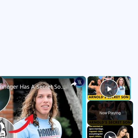
×
×
Did You Know Arnold Schwarzenneger Has A Secret Son?
Play V
Now Playing