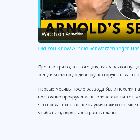
l
Watch on
a
Did You Know Arnold Schwarzenneger Has 
y
Прошло три года с того дня, как я захлопнул 
V
жену и маленькую девочку, которую когда-то 
Первые месяцы после развода были похожи на 
i
постоянно прокручивал в голове один и тот же
что предательство жены уничтожило во мне вс
d
улыбаться, перестал строить планы.
e