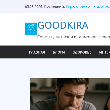
Она два года рога носит,
Skip
Последний:
05.08.2026
Кира, странно… Я смотрю
to
Муж предал, незнакомец 
content
Дочь раскрыла тайну вто
GOODKIRA
Я на даче пахал! — крича
Cоветы для жизни в гармонии с прир
ГЛАВНАЯ
БЛОГИ
ЗДОРОВЬЕ
ИНТЕ