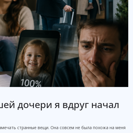
ей дочери я вдруг начал
амечать странные вещи. Она совсем не была похожа на меня