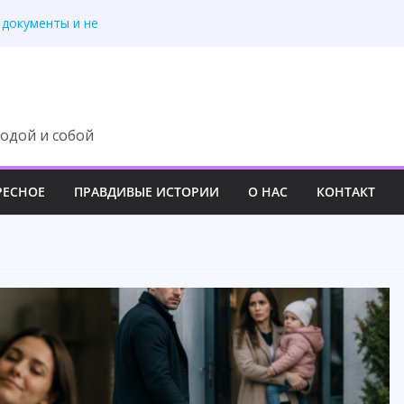
 — усмехнулась
 документы и не
подарил новую жизнь
рого телефона отца
л муж. А я рассматр
одой и собой
РЕСНОЕ
ПРАВДИВЫЕ ИСТОРИИ
О НАС
КОНТАКТ