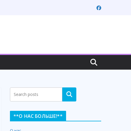
Search
**О НАС БОЛЬШЕ!**
О нас