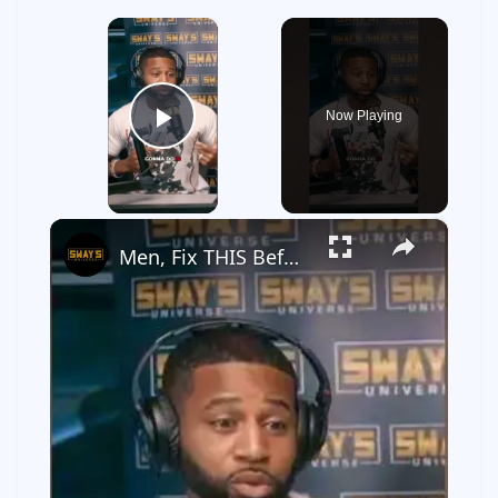
×
Now Playing
Play Video
×
Men, Fix THIS Before Dating 💡