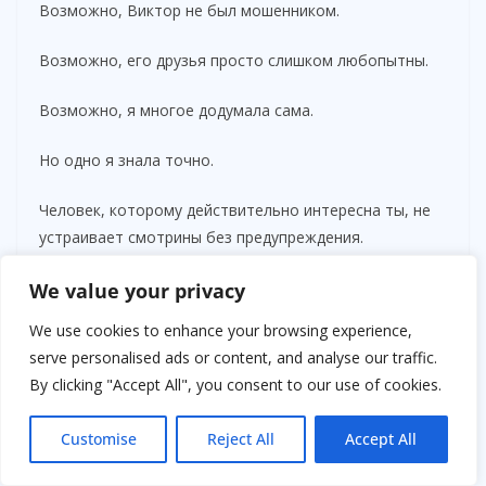
Возможно, Виктор не был мошенником.
Возможно, его друзья просто слишком любопытны.
Возможно, я многое додумала сама.
Но одно я знала точно.
Человек, которому действительно интересна ты, не
устраивает смотрины без предупреждения.
Не обсуждает твою жизнь за спиной.
We value your privacy
We use cookies to enhance your browsing experience,
Не позволяет посторонним оценивать тебя как
serve personalised ads or content, and analyse our traffic.
выгодное приобретение.
By clicking "Accept All", you consent to our use of cookies.
После той субботы Виктор написал несколько
Customise
Reject All
Accept All
сообщений.