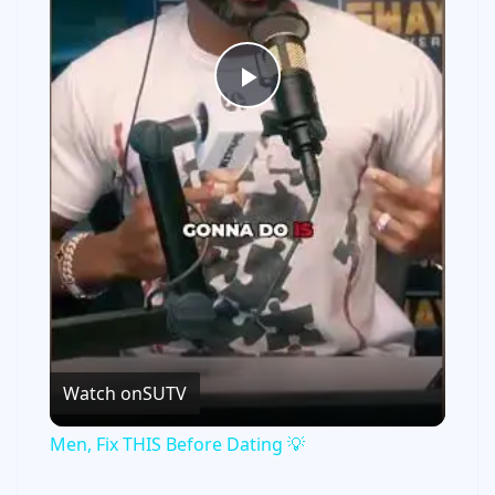
P
l
a
y
V
Watch on
SUTV
i
Men, Fix THIS Before Dating 💡