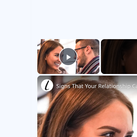
×
Play Video
Signs That Your Relationship C