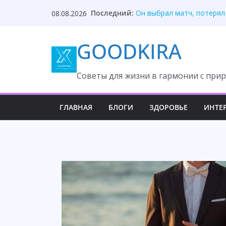
Skip
Последний:
Он выбрал матч, потерял
08.08.2026
to
Один звонок изменил реш
Один звонок адвоката сп
content
GOODKIRA
Свекровь захватила дом,
Сын попросил квартиру п
Cоветы для жизни в гармонии с прир
ГЛАВНАЯ
БЛОГИ
ЗДОРОВЬЕ
ИНТЕ