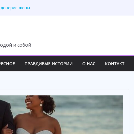
 доверие жены
ение о разводе
ас родных людей
 но правда победила
осле маминой операции
одой и собой
РЕСНОЕ
ПРАВДИВЫЕ ИСТОРИИ
О НАС
КОНТАКТ