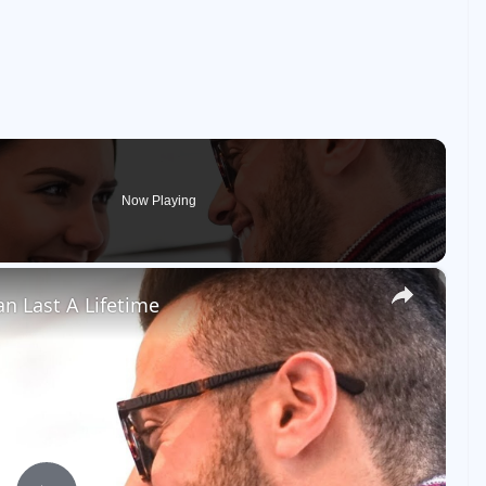
Now Playing
×
an Last A Lifetime