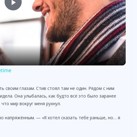
P
l
a
y
etime
V
ть своим глазам. Стив стоял там не один. Рядом с ним
идела. Она улыбалась, как будто всё это было заранее
i
 что мир вокруг меня рухнул.
нно напряжённым. — «Я хотел сказать тебе раньше, но… я
d