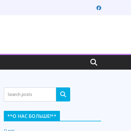
Search
**О НАС БОЛЬШЕ!**
О нас